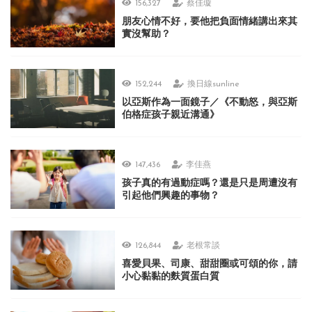
156,327
蔡佳璇
朋友心情不好，要他把負面情緒講出來其
實沒幫助？
152,244
換日線sunline
以亞斯作為一面鏡子／《不動怒，與亞斯
伯格症孩子親近溝通》
147,436
李佳燕
孩子真的有過動症嗎？還是只是周遭沒有
引起他們興趣的事物？
126,844
老根常談
喜愛貝果、司康、甜甜圈或可頌的你，請
小心黏黏的麩質蛋白質