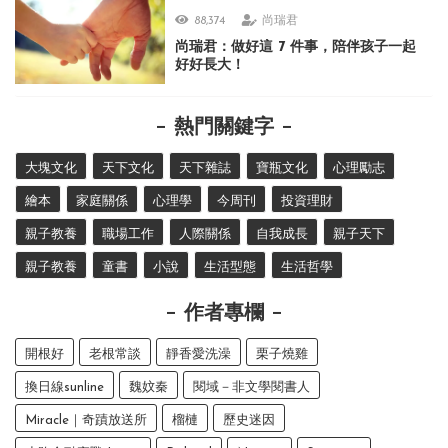
88,374
尚瑞君
尚瑞君：做好這 7 件事，陪伴孩子一起
好好長大！
熱門關鍵字
大塊文化
天下文化
天下雜誌
寶瓶文化
心理勵志
繪本
家庭關係
心理學
今周刊
投資理財
親子教養
職場工作
人際關係
自我成長
親子天下
親子教養
童書
小說
生活型態
生活哲學
作者專欄
開根好
老根常談
靜香愛洗澡
栗子燒雞
換日線sunline
魏妏秦
閱域－非文學閱書人
Miracle｜奇蹟放送所
榴槤
歷史迷因