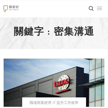
來點正能量
關鍵字 : 密集溝通
世界在想什麼
創造美好生活
小孩不是噩夢
職場商業經濟
影片專區
關於我們
職場商業經濟
提升工作效率