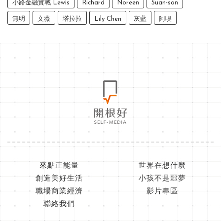
小路金融實戰 Lewis
Richard
Noreen
Suan-san
無明
文薇
塔拉拉
Lily Chen
灰藍
阿嗅
來點正能量
世界在想什麼
創造美好生活
小孩不是噩夢
職場商業經濟
影片專區
聯絡我們