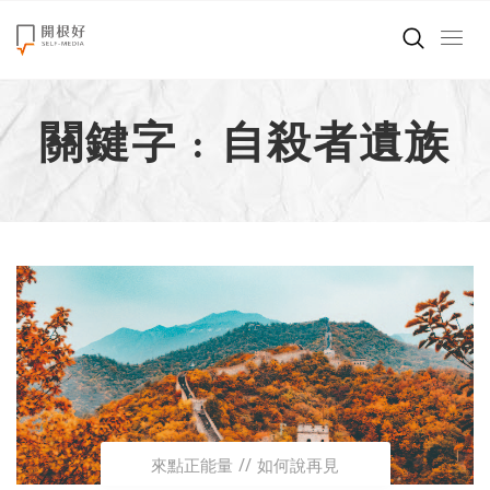
來點正能量
關鍵字 : 自殺者遺族
世界在想什麼
創造美好生活
小孩不是噩夢
職場商業經濟
影片專區
關於我們
來點正能量
如何說再見