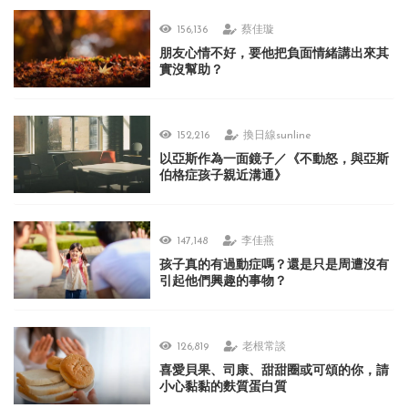
156,136
蔡佳璇
朋友心情不好，要他把負面情緒講出來其
實沒幫助？
152,216
換日線sunline
以亞斯作為一面鏡子／《不動怒，與亞斯
伯格症孩子親近溝通》
147,148
李佳燕
孩子真的有過動症嗎？還是只是周遭沒有
引起他們興趣的事物？
126,819
老根常談
喜愛貝果、司康、甜甜圈或可頌的你，請
小心黏黏的麩質蛋白質