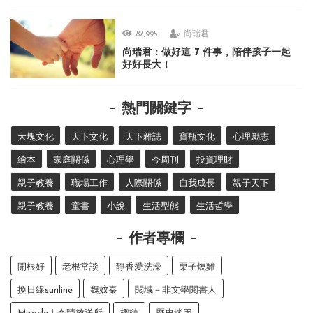
87,995
尚瑞君
尚瑞君：做好這 7 件事，陪伴孩子一起
好好長大！
熱門關鍵字
大塊文化
天下文化
天下雜誌
寶瓶文化
心理勵志
繪本
家庭關係
心理學
今周刊
投資理財
親子教養
職場工作
人際關係
自我成長
親子天下
親子教養
童書
小說
生活型態
生活哲學
作者專欄
開根好
老根常談
靜香愛洗澡
栗子燒雞
換日線sunline
魏妏秦
閱域－非文學閱書人