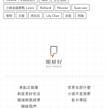
Miracle｜奇蹟放送所
榴槤
歷史迷因
小路金融實戰 Lewis
Richard
Noreen
Suan-san
無明
文薇
塔拉拉
Lily Chen
灰藍
阿嗅
來點正能量
世界在想什麼
創造美好生活
小孩不是噩夢
職場商業經濟
影片專區
聯絡我們