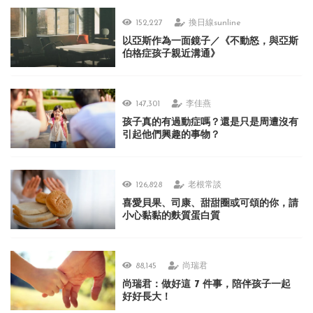
152,227
換日線sunline
以亞斯作為一面鏡子／《不動怒，與亞斯
伯格症孩子親近溝通》
147,301
李佳燕
孩子真的有過動症嗎？還是只是周遭沒有
引起他們興趣的事物？
126,828
老根常談
喜愛貝果、司康、甜甜圈或可頌的你，請
小心黏黏的麩質蛋白質
88,145
尚瑞君
尚瑞君：做好這 7 件事，陪伴孩子一起
好好長大！