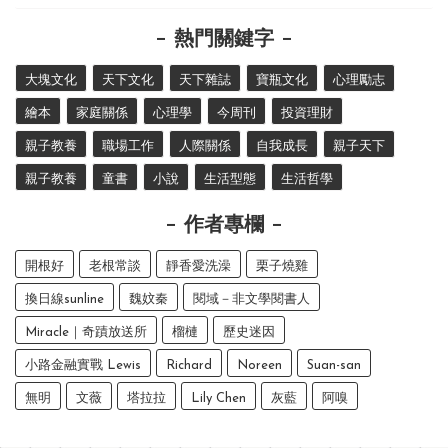
熱門關鍵字
大塊文化
天下文化
天下雜誌
寶瓶文化
心理勵志
繪本
家庭關係
心理學
今周刊
投資理財
親子教養
職場工作
人際關係
自我成長
親子天下
親子教養
童書
小說
生活型態
生活哲學
作者專欄
開根好
老根常談
靜香愛洗澡
栗子燒雞
換日線sunline
魏妏秦
閱域－非文學閱書人
Miracle｜奇蹟放送所
榴槤
歷史迷因
小路金融實戰 Lewis
Richard
Noreen
Suan-san
無明
文薇
塔拉拉
Lily Chen
灰藍
阿嗅