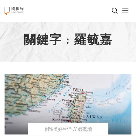
來點正能量
關鍵字 : 羅毓嘉
世界在想什麼
創造美好生活
小孩不是噩夢
職場商業經濟
影片專區
關於我們
創造美好生活
輕閱讀