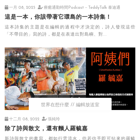
一月 08, 2025
療癒通勤時間Podcast－TeddyTalk 泰迪通
這是一本，你該帶著它環島的一本詩集！
這本詩集的主題是在編輯的過程中才決定的，詩人發現這些
「不帶目的」寫的詩，都是在表達出對島嶼、對...
世界在想什麼
編輯放送室
十二月 08, 2022
張純玲
除了詩與散文，還有麵人羅毓嘉
新詩與散文的書寫，都如行雲流水，彷若信手即可拈來的羅毓