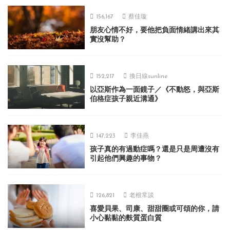
156,167
蔡佳璇
朋友心情不好，要他把負面情緒講出來其
實沒幫助？
152,217
換日線sunline
以亞斯作為一面鏡子／《不動怒，與亞斯
伯格症孩子親近溝通》
147,223
李佳燕
孩子真的有過動症嗎？還是只是周遭沒有
引起他們興趣的事物？
126,821
老根常談
喜愛貝果、司康、甜甜圈或可頌的你，請
小心黏黏的麩質蛋白質