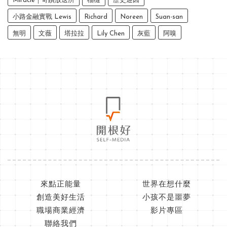
Miracle｜奇蹟放送所
榴槤
歷史迷因
小路金融實戰 Lewis
Richard
Noreen
Suan-san
無明
文薇
塔拉拉
Lily Chen
灰藍
阿嗅
來點正能量
世界在想什麼
創造美好生活
小孩不是噩夢
職場商業經濟
影片專區
聯絡我們