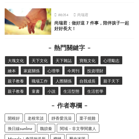
88,054
尚瑞君
尚瑞君：做好這 7 件事，陪伴孩子一起
好好長大！
熱門關鍵字
大塊文化
天下文化
天下雜誌
寶瓶文化
心理勵志
繪本
家庭關係
心理學
今周刊
投資理財
親子教養
職場工作
人際關係
自我成長
親子天下
親子教養
童書
小說
生活型態
生活哲學
作者專欄
開根好
老根常談
靜香愛洗澡
栗子燒雞
換日線sunline
魏妏秦
閱域－非文學閱書人