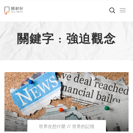
來點正能量
關鍵字 : 強迫觀念
世界在想什麼
創造美好生活
小孩不是噩夢
職場商業經濟
影片專區
關於我們
世界在想什麼
世界的記憶