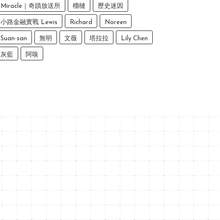
Miracle｜奇蹟放送所
榴槤
歷史迷因
小路金融實戰 Lewis
Richard
Noreen
Suan-san
無明
文薇
塔拉拉
Lily Chen
灰藍
阿嗅