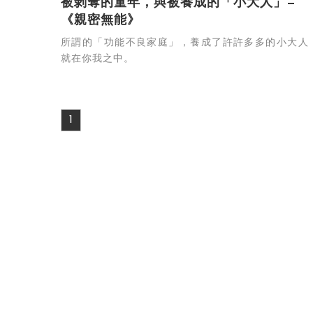
被剝奪的童年，與被養成的「小大人」—
《親密無能》
所謂的「功能不良家庭」，養成了許許多多的小大人
就在你我之中。
1