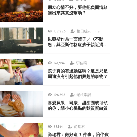
朋友心情不好，要他把負面情緒
講出來其實沒幫助？
152,226
換日線sunline
以亞斯作為一面鏡子／《不動
怒，與亞斯伯格症孩子親近溝
通》
147,296
李佳燕
孩子真的有過動症嗎？還是只是
周遭沒有引起他們興趣的事物？
126,828
老根常談
喜愛貝果、司康、甜甜圈或可頌
的你，請小心黏黏的麩質蛋白質
88,144
尚瑞君
尚瑞君：做好這 7 件事，陪伴孩