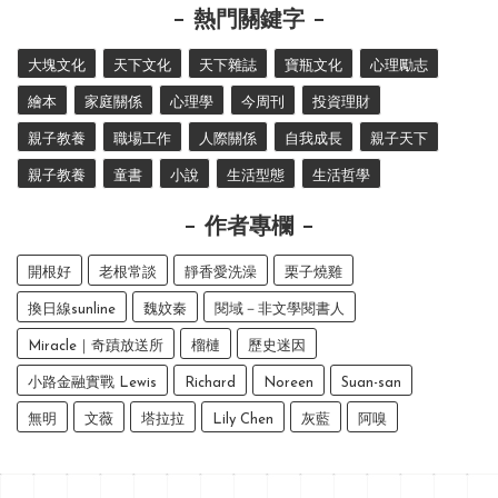
熱門關鍵字
大塊文化
天下文化
天下雜誌
寶瓶文化
心理勵志
繪本
家庭關係
心理學
今周刊
投資理財
親子教養
職場工作
人際關係
自我成長
親子天下
親子教養
童書
小說
生活型態
生活哲學
作者專欄
開根好
老根常談
靜香愛洗澡
栗子燒雞
換日線sunline
魏妏秦
閱域－非文學閱書人
Miracle｜奇蹟放送所
榴槤
歷史迷因
小路金融實戰 Lewis
Richard
Noreen
Suan-san
無明
文薇
塔拉拉
Lily Chen
灰藍
阿嗅