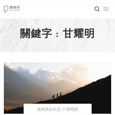
來點正能量
關鍵字 : 甘耀明
世界在想什麼
創造美好生活
小孩不是噩夢
職場商業經濟
影片專區
關於我們
創造美好生活
輕閱讀