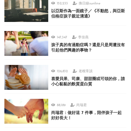
152,233
換日線sunline
以亞斯作為一面鏡子／《不動怒，與亞斯
伯格症孩子親近溝通》
147,347
李佳燕
孩子真的有過動症嗎？還是只是周遭沒有
引起他們興趣的事物？
126,832
老根常談
喜愛貝果、司康、甜甜圈或可頌的你，請
小心黏黏的麩質蛋白質
88,189
尚瑞君
尚瑞君：做好這 7 件事，陪伴孩子一起
好好長大！