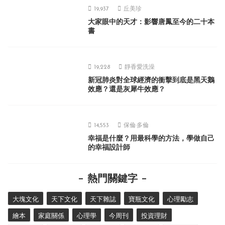
19,937
丘美珍
大家眼中的天才：影響唐鳳至今的二十本
書
19,228
靜香愛洗澡
新冠肺炎對全球經濟的衝擊到底是黑天鵝
效應？還是灰犀牛效應？
14,553
保倫·多倫
幸福是什麼？用最科學的方法，學做自己
的幸福設計師
熱門關鍵字
大塊文化
天下文化
天下雜誌
寶瓶文化
心理勵志
繪本
家庭關係
心理學
今周刊
投資理財