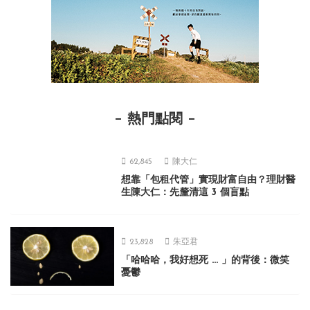
熱門點閱
62,845
陳大仁
想靠「包租代管」實現財富自由？理財醫
生陳大仁：先釐清這 3 個盲點
23,828
朱亞君
「哈哈哈，我好想死 ... 」的背後：微笑
憂鬱