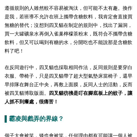
遵循規則的人雖然較不容易被淘汰，但可能不太有趣。換作
是我，若班導不允許在班上攜帶含糖飲料，我肯定會直接買
無糖的替代；沒想到四叉貓在制定的規則中，找出了漏洞，
買一大罐礦泉水再倒入雀巢檸檬茶粉末，既符合不攜帶含糖
飲料，但又可以喝到有糖的水，分開吃也不能說那是含糖飲
料了吧！
在反同遊行中，四叉貓也採取相同作法，反同規則是要穿白
衣服、帶椅子，只是四叉貓帶了超大型氣墊床當椅子，還早
早排隊在舞台正中央，再敷上面膜，反同人士的活動，反而
被四叉貓博取版面。
四叉貓彷彿是叮在腳底板上的蚊子，讓
人抓不到癢處，很痛苦！
▌霸凌與戲弄的界線？
個子大會被笑，矮也會被笑，任何理由都有可能讓一個人被