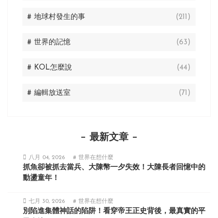
# 地球村發生的事
(211)
# 世界的記憶
(63)
# KOL怎麼說
(44)
# 編輯放送室
(71)
最新文章
八月 04, 2026
# 世界在想什麼
抓魚卻被抓去當兵、大陳幣一夕失效！大陳長者回憶中的
動盪童年！
七月 30, 2026
# 世界在想什麼
別陷進集體神話的陷阱！看穿帝王正史背後，最真實的平