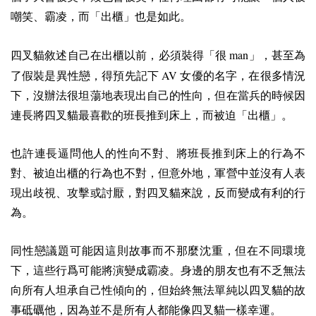
嘲笑、霸凌，而「出櫃」也是如此。
man
四叉貓敘述自己在出櫃以前，必須裝得「很
」，甚至為
AV
了假裝是異性戀，得預先記下
女優的名字，在很多情況
下，沒辦法很坦蕩地表現出自己的性向，但在當兵的時候因
連長將四叉貓最喜歡的班長推到床上，而被迫「出櫃」。
也許連長逼問他人的性向不對、將班長推到床上的行為不
對、被迫出櫃的行為也不對，但意外地，軍營中並沒有人表
現出歧視、攻擊或討厭，對四叉貓來說，反而變成有利的行
為。
同性戀議題可能因這則故事而不那麼沈重，但在不同環境
下，這些行爲可能將演變成霸凌。身邊的朋友也有不乏無法
向所有人坦承自己性傾向的，但始終無法單純以四叉貓的故
事砥礪他，因為並不是所有人都能像四叉貓一樣幸運。