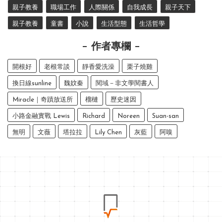
親子教養
職場工作
人際關係
自我成長
親子天下
親子教養
童書
小說
生活型態
生活哲學
作者專欄
開根好
老根常談
靜香愛洗澡
栗子燒雞
換日線sunline
魏妏秦
閱域－非文學閱書人
Miracle｜奇蹟放送所
榴槤
歷史迷因
小路金融實戰 Lewis
Richard
Noreen
Suan-san
無明
文薇
塔拉拉
Lily Chen
灰藍
阿嗅