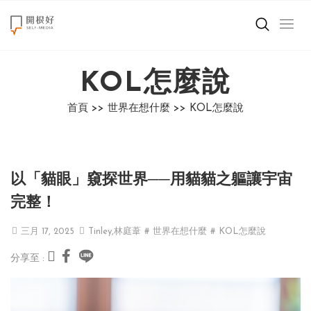
來點正能量
KOL怎麼說
世界在想什麼
首頁 >>
世界在想什麼 >>
KOL怎麼說
創造美好生活
小孩不是噩夢
以「貓眼」窺探世界──用貓貓之軀讓宇宙
職場商業經濟
完整！
影片專區
三月 17, 2025
Tinley,林庭葦
# 世界在想什麼
# KOL怎麼說
分享至 :
關於我們