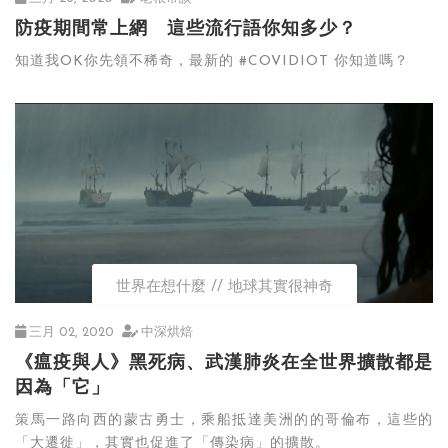
防疫期間常上網 這些流行語你知多少？
知道我OK你先領不稀奇，最新的 #COVIDIOT 你知道嗎？
世界在想什麼
地球其實很神奇
三月 02, 2020
中深烘焙
《瘟疫與人》黑死病、武漢肺炎在全世界擴散都是
因為「它」
策馬一路向西的蒙古勇士，乘船抵達美洲的的哥倫布，這些的
「大遷徙」，其實也促進了「傳染病」的擴散。