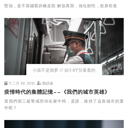
堅強，是不當繃緊的橡皮筋 解放真我，強化韌性，挺身前進
小孩不是噩夢
給3-8Y兒童看的
十二月 29, 2021
魏妏秦
疫情時代的集體記憶——《我們的城市英雄》
當我們因三級警戒而待在家中時，是誰，維持了這座城市的運
作呢？