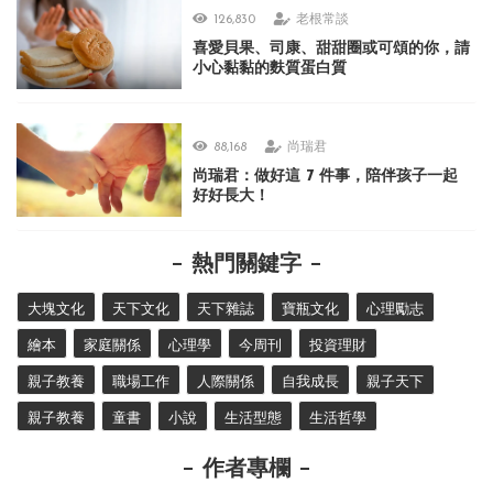
126,830
老根常談
喜愛貝果、司康、甜甜圈或可頌的你，請
小心黏黏的麩質蛋白質
88,168
尚瑞君
尚瑞君：做好這 7 件事，陪伴孩子一起
好好長大！
熱門關鍵字
大塊文化
天下文化
天下雜誌
寶瓶文化
心理勵志
繪本
家庭關係
心理學
今周刊
投資理財
親子教養
職場工作
人際關係
自我成長
親子天下
親子教養
童書
小說
生活型態
生活哲學
作者專欄