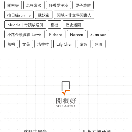
開根好
老根常談
靜香愛洗澡
栗子燒雞
換日線sunline
魏妏秦
閱域－非文學閱書人
Miracle｜奇蹟放送所
榴槤
歷史迷因
小路金融實戰 Lewis
Richard
Noreen
Suan-san
無明
文薇
塔拉拉
Lily Chen
灰藍
阿嗅