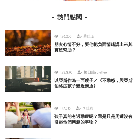
熱門點閱
156,233
蔡佳璇
朋友心情不好，要他把負面情緒講出來其
實沒幫助？
152,230
換日線sunline
以亞斯作為一面鏡子／《不動怒，與亞斯
伯格症孩子親近溝通》
147,315
李佳燕
孩子真的有過動症嗎？還是只是周遭沒有
引起他們興趣的事物？