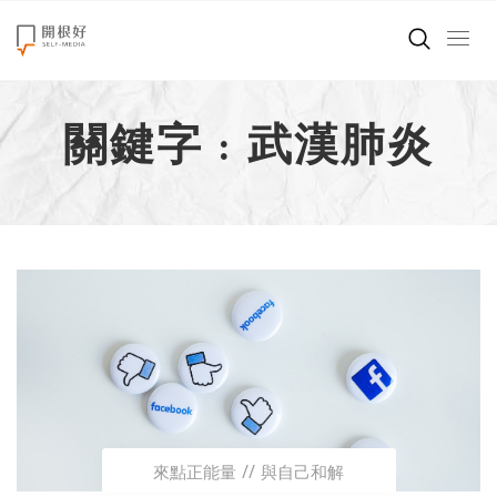
來點正能量
關鍵字 : 武漢肺炎
世界在想什麼
創造美好生活
小孩不是噩夢
職場商業經濟
影片專區
關於我們
來點正能量
與自己和解