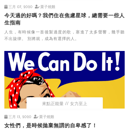
三月 07, 2020
栗子燒雞
今天過的好嗎？我們住在焦慮星球，總需要一些人
生指南
人生，有時候像一首後製過度的歌，塞進了太多聲響，幾乎聽
不出旋律。 別將就，成為有選擇的人。
來點正能量
女力至上
三月 13, 2020
栗子燒雞
女性們，是時候拋棄無謂的自卑感了！