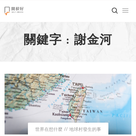
來點正能量
關鍵字 : 謝金河
世界在想什麼
創造美好生活
小孩不是噩夢
職場商業經濟
影片專區
關於我們
世界在想什麼
地球村發生的事