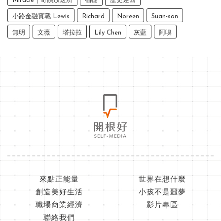
Miracle｜奇蹟放送所
榴槤
歷史迷因
小路金融實戰 Lewis
Richard
Noreen
Suan-san
無明
文薇
塔拉拉
Lily Chen
灰藍
阿嗅
來點正能量
世界在想什麼
創造美好生活
小孩不是噩夢
職場商業經濟
影片專區
聯絡我們