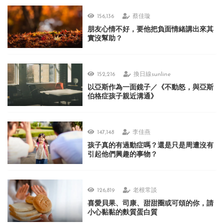
156,136
蔡佳璇
朋友心情不好，要他把負面情緒講出來其
實沒幫助？
152,216
換日線sunline
以亞斯作為一面鏡子／《不動怒，與亞斯
伯格症孩子親近溝通》
147,148
李佳燕
孩子真的有過動症嗎？還是只是周遭沒有
引起他們興趣的事物？
126,819
老根常談
喜愛貝果、司康、甜甜圈或可頌的你，請
小心黏黏的麩質蛋白質