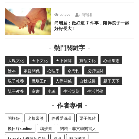
87,995
尚瑞君
尚瑞君：做好這 7 件事，陪伴孩子一起
好好長大！
熱門關鍵字
大塊文化
天下文化
天下雜誌
寶瓶文化
心理勵志
繪本
家庭關係
心理學
今周刊
投資理財
親子教養
職場工作
人際關係
自我成長
親子天下
親子教養
童書
小說
生活型態
生活哲學
作者專欄
開根好
老根常談
靜香愛洗澡
栗子燒雞
換日線sunline
魏妏秦
閱域－非文學閱書人