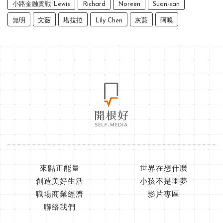
小路金融實戰 Lewis
Richard
Noreen
Suan-san
無明
文薇
塔拉拉
Lily Chen
灰藍
阿嗅
來點正能量
世界在想什麼
創造美好生活
小孩不是噩夢
職場商業經濟
影片專區
聯絡我們