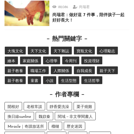
88,086
尚瑞君
尚瑞君：做好這 7 件事，陪伴孩子一起
好好長大！
熱門關鍵字
大塊文化
天下文化
天下雜誌
寶瓶文化
心理勵志
繪本
家庭關係
心理學
今周刊
投資理財
親子教養
職場工作
人際關係
自我成長
親子天下
親子教養
童書
小說
生活型態
生活哲學
作者專欄
開根好
老根常談
靜香愛洗澡
栗子燒雞
換日線sunline
魏妏秦
閱域－非文學閱書人
Miracle｜奇蹟放送所
榴槤
歷史迷因