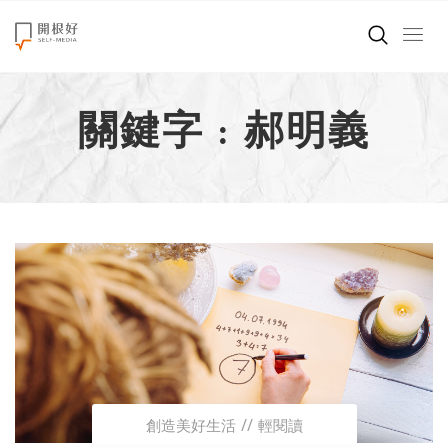
來點正能量
關鍵字 : 郝明義
世界在想什麼
創造美好生活
小孩不是噩夢
職場商業經濟
影片專區
關於我們
創造美好生活
輕閱讀