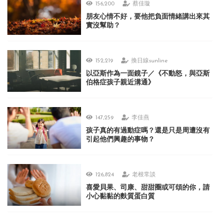
156,200
蔡佳璇
朋友心情不好，要他把負面情緒講出來其
實沒幫助？
152,219
換日線sunline
以亞斯作為一面鏡子／《不動怒，與亞斯
伯格症孩子親近溝通》
147,259
李佳燕
孩子真的有過動症嗎？還是只是周遭沒有
引起他們興趣的事物？
126,824
老根常談
喜愛貝果、司康、甜甜圈或可頌的你，請
小心黏黏的麩質蛋白質