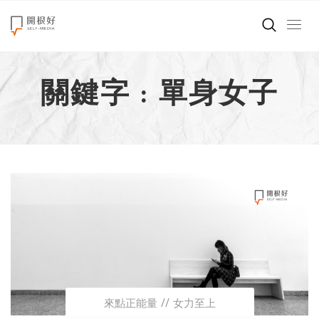
來點正能量
關鍵字 : 單身女子
世界在想什麼
創造美好生活
小孩不是噩夢
職場商業經濟
影片專區
關於我們
來點正能量
女力至上