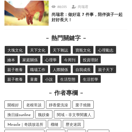
88,035
尚瑞君
尚瑞君：做好這 7 件事，陪伴孩子一起
好好長大！
熱門關鍵字
大塊文化
天下文化
天下雜誌
寶瓶文化
心理勵志
繪本
家庭關係
心理學
今周刊
投資理財
親子教養
職場工作
人際關係
自我成長
親子天下
親子教養
童書
小說
生活型態
生活哲學
作者專欄
開根好
老根常談
靜香愛洗澡
栗子燒雞
換日線sunline
魏妏秦
閱域－非文學閱書人
Miracle｜奇蹟放送所
榴槤
歷史迷因