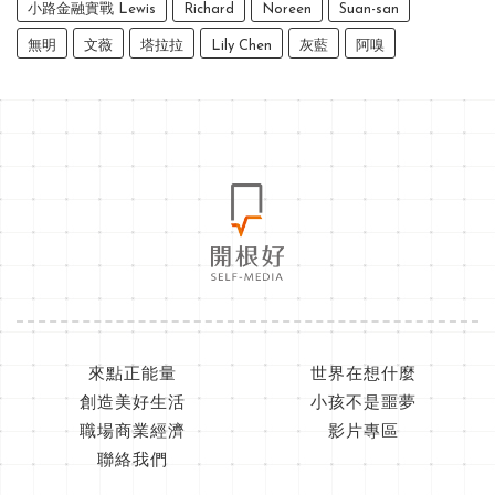
小路金融實戰 Lewis
Richard
Noreen
Suan-san
無明
文薇
塔拉拉
Lily Chen
灰藍
阿嗅
來點正能量
世界在想什麼
創造美好生活
小孩不是噩夢
職場商業經濟
影片專區
聯絡我們