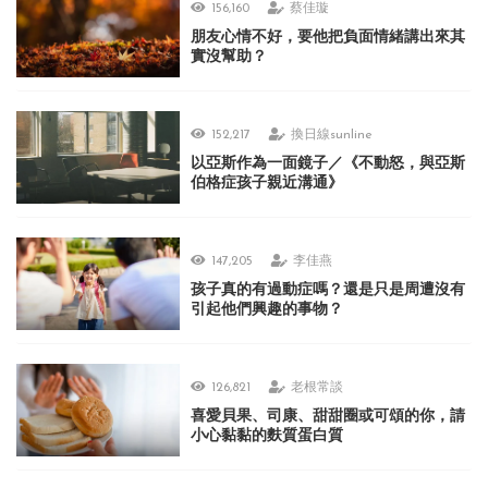
156,160
蔡佳璇
朋友心情不好，要他把負面情緒講出來其
實沒幫助？
152,217
換日線sunline
以亞斯作為一面鏡子／《不動怒，與亞斯
伯格症孩子親近溝通》
147,205
李佳燕
孩子真的有過動症嗎？還是只是周遭沒有
引起他們興趣的事物？
126,821
老根常談
喜愛貝果、司康、甜甜圈或可頌的你，請
小心黏黏的麩質蛋白質