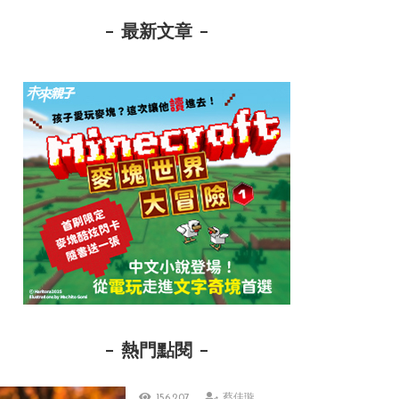
最新文章
熱門點閱
156,207
蔡佳璇