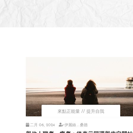
來點正能量
提升自我
二月 06, 2024
伊麗絲．桑德