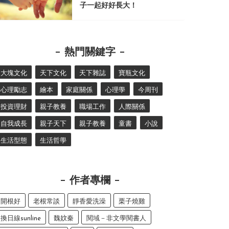
子一起好好長大！
熱門關鍵字
大塊文化
天下文化
天下雜誌
寶瓶文化
心理勵志
繪本
家庭關係
心理學
今周刊
投資理財
親子教養
職場工作
人際關係
自我成長
親子天下
親子教養
童書
小說
生活型態
生活哲學
作者專欄
開根好
老根常談
靜香愛洗澡
栗子燒雞
換日線sunline
魏妏秦
閱域－非文學閱書人