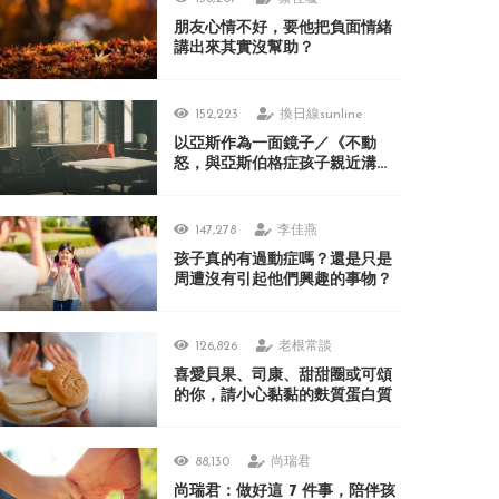
朋友心情不好，要他把負面情緒
講出來其實沒幫助？
152,223
換日線sunline
以亞斯作為一面鏡子／《不動
怒，與亞斯伯格症孩子親近溝
通》
147,278
李佳燕
孩子真的有過動症嗎？還是只是
周遭沒有引起他們興趣的事物？
126,826
老根常談
喜愛貝果、司康、甜甜圈或可頌
的你，請小心黏黏的麩質蛋白質
88,130
尚瑞君
尚瑞君：做好這 7 件事，陪伴孩