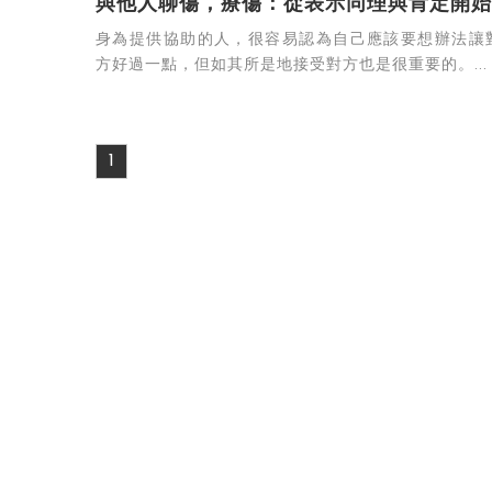
與他人聊傷，療傷：從表示同理與肯定開始
身為提供協助的人，很容易認為自己應該要想辦法讓
方好過一點，但如其所是地接受對方也是很重要的。...
1