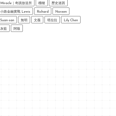
Miracle｜奇蹟放送所
榴槤
歷史迷因
小路金融實戰 Lewis
Richard
Noreen
Suan-san
無明
文薇
塔拉拉
Lily Chen
灰藍
阿嗅