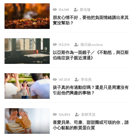
156,198
蔡佳璇
朋友心情不好，要他把負面情緒講出來其
實沒幫助？
152,219
換日線sunline
以亞斯作為一面鏡子／《不動怒，與亞斯
伯格症孩子親近溝通》
147,258
李佳燕
孩子真的有過動症嗎？還是只是周遭沒有
引起他們興趣的事物？
126,824
老根常談
喜愛貝果、司康、甜甜圈或可頌的你，請
小心黏黏的麩質蛋白質