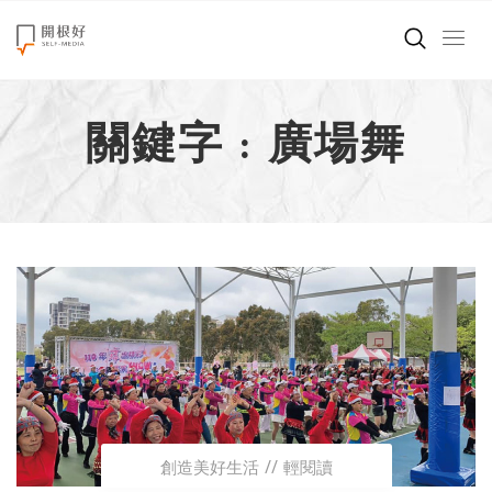
來點正能量
關鍵字 : 廣場舞
世界在想什麼
創造美好生活
小孩不是噩夢
職場商業經濟
影片專區
關於我們
創造美好生活
輕閱讀