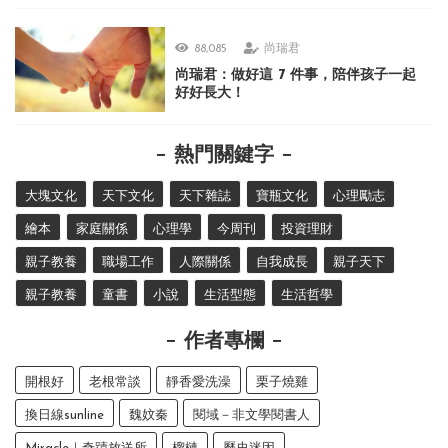
88,085
尚瑞君
尚瑞君：做好這 7 件事，陪伴孩子一起
好好長大！
熱門關鍵字
大塊文化
天下文化
天下雜誌
寶瓶文化
心理勵志
繪本
家庭關係
心理學
今周刊
投資理財
親子教養
職場工作
人際關係
自我成長
親子天下
親子教養
童書
小說
生活型態
生活哲學
作者專欄
開根好
老根常談
靜香愛洗澡
栗子燒雞
換日線sunline
魏妏秦
閱域－非文學閱書人