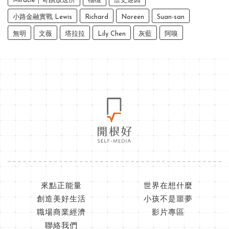
Miracle｜奇蹟放送所
榴槤
歷史迷因
小路金融實戰 Lewis
Richard
Noreen
Suan-san
無明
文薇
塔拉拉
Lily Chen
灰藍
阿嗅
來點正能量
世界在想什麼
創造美好生活
小孩不是噩夢
職場商業經濟
影片專區
聯絡我們