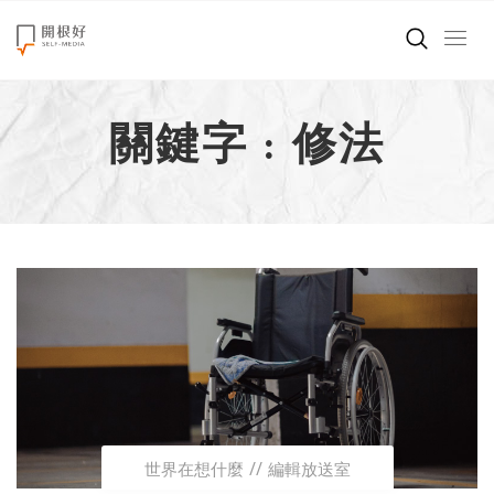
來點正能量
關鍵字 : 修法
世界在想什麼
創造美好生活
小孩不是噩夢
職場商業經濟
影片專區
關於我們
世界在想什麼
編輯放送室