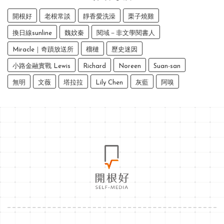
開根好
老根常談
靜香愛洗澡
栗子燒雞
換日線sunline
魏妏秦
閱域－非文學閱書人
Miracle｜奇蹟放送所
榴槤
歷史迷因
小路金融實戰 Lewis
Richard
Noreen
Suan-san
無明
文薇
塔拉拉
Lily Chen
灰藍
阿嗅