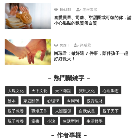
126,835
老根常談
喜愛貝果、司康、甜甜圈或可頌的你，請
小心黏黏的麩質蛋白質
88,211
尚瑞君
尚瑞君：做好這 7 件事，陪伴孩子一起
好好長大！
熱門關鍵字
大塊文化
天下文化
天下雜誌
寶瓶文化
心理勵志
繪本
家庭關係
心理學
今周刊
投資理財
親子教養
職場工作
人際關係
自我成長
親子天下
親子教養
童書
小說
生活型態
生活哲學
作者專欄