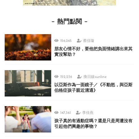
熱門點閱
156,265
蔡佳璇
朋友心情不好，要他把負面情緒講出來其
實沒幫助？
152,236
換日線sunline
以亞斯作為一面鏡子／《不動怒，與亞斯
伯格症孩子親近溝通》
147,361
李佳燕
孩子真的有過動症嗎？還是只是周遭沒有
引起他們興趣的事物？