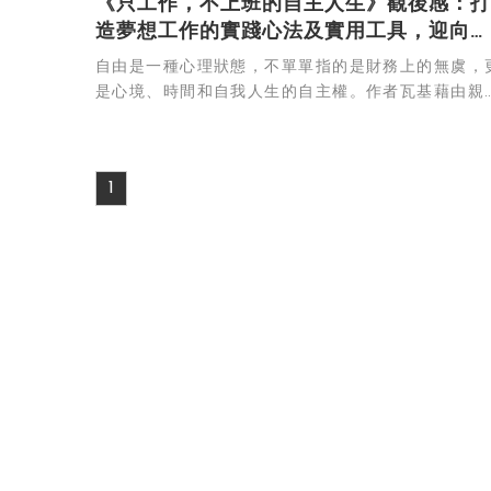
《只工作，不上班的自主人生》觀後感：打
造夢想工作的實踐心法及實用工具，迎向自
主人生！
自由是一種心理狀態，不單單指的是財務上的無虞，
是心境、時間和自我人生的自主權。作者瓦基藉由親
故事，闡述他是如何走在這條無悔的路上，並達到
活、工作與心靈上的合一狀態。
1