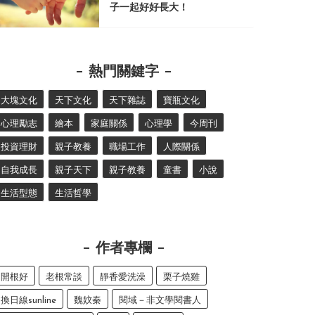
子一起好好長大！
熱門關鍵字
大塊文化
天下文化
天下雜誌
寶瓶文化
心理勵志
繪本
家庭關係
心理學
今周刊
投資理財
親子教養
職場工作
人際關係
自我成長
親子天下
親子教養
童書
小說
生活型態
生活哲學
作者專欄
開根好
老根常談
靜香愛洗澡
栗子燒雞
換日線sunline
魏妏秦
閱域－非文學閱書人