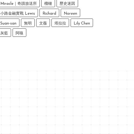
Miracle｜奇蹟放送所
榴槤
歷史迷因
小路金融實戰 Lewis
Richard
Noreen
Suan-san
無明
文薇
塔拉拉
Lily Chen
灰藍
阿嗅