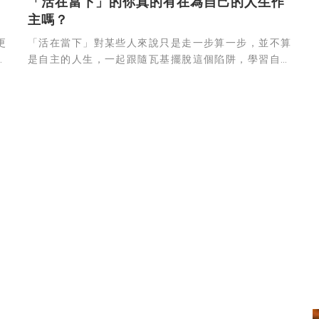
「活在當下」的你真的有在為自己的人生作
主嗎？
更
「活在當下」對某些人來說只是走一步算一步，並不算
身
是自主的人生，一起跟隨瓦基擺脫這個陷阱，學習自主
生
駕駛自己的人生。