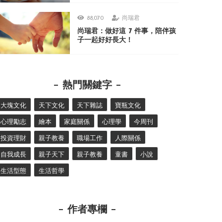
88,070
尚瑞君
尚瑞君：做好這 7 件事，陪伴孩
子一起好好長大！
熱門關鍵字
大塊文化
天下文化
天下雜誌
寶瓶文化
心理勵志
繪本
家庭關係
心理學
今周刊
投資理財
親子教養
職場工作
人際關係
自我成長
親子天下
親子教養
童書
小說
生活型態
生活哲學
作者專欄