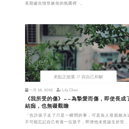
長期處在憤世嫉俗的氛圍裡···。
來點正能量
與自己和解
一月 28, 2022
Lily Chen
《我所受的傷》——為摯愛而傷，即使長成
結痂，也無礙觀瞻
「也許孩子走了只是一瞬間的事，可是為人母親她永
不可能忘記自己有過一位孩子，即便他未曾誕生於世...