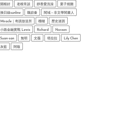
開根好
老根常談
靜香愛洗澡
栗子燒雞
換日線sunline
魏妏秦
閱域－非文學閱書人
Miracle｜奇蹟放送所
榴槤
歷史迷因
小路金融實戰 Lewis
Richard
Noreen
Suan-san
無明
文薇
塔拉拉
Lily Chen
灰藍
阿嗅