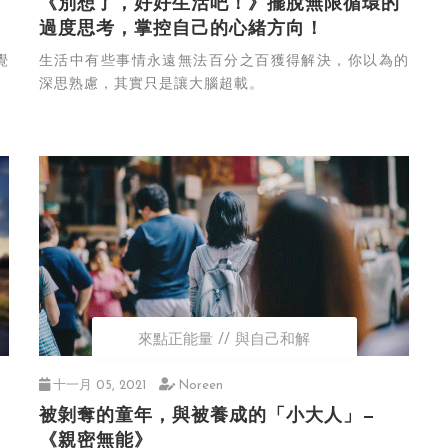
《別想了，好好生活吧！》擺脫無限循環的
過度思考，掌控自己的心緒方向！
覺
生活中有些事情永遠無法百分之百獲得解決，你以為的
深思熟慮，其實只是讓大腦超載。
來點正能量
與自己和解
十一月 05, 2021
Noreen
被剝奪的童年，與被養成的「小大人」—
《親密無能》