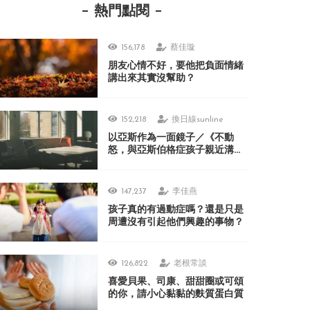
熱門點閱
156,178
蔡佳璇
朋友心情不好，要他把負面情緒
講出來其實沒幫助？
152,218
換日線sunline
以亞斯作為一面鏡子／《不動
怒，與亞斯伯格症孩子親近溝
通》
147,237
李佳燕
孩子真的有過動症嗎？還是只是
周遭沒有引起他們興趣的事物？
126,822
老根常談
喜愛貝果、司康、甜甜圈或可頌
的你，請小心黏黏的麩質蛋白質