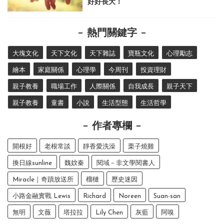
好好長大！
熱門關鍵字
大塊文化
天下文化
天下雜誌
寶瓶文化
心理勵志
繪本
家庭關係
心理學
今周刊
投資理財
親子教養
職場工作
人際關係
自我成長
親子天下
親子教養
童書
小說
生活型態
生活哲學
作者專欄
開根好
老根常談
靜香愛洗澡
栗子燒雞
換日線sunline
魏妏秦
閱域－非文學閱書人
Miracle｜奇蹟放送所
榴槤
歷史迷因
小路金融實戰 Lewis
Richard
Noreen
Suan-san
無明
文薇
塔拉拉
Lily Chen
灰藍
阿嗅