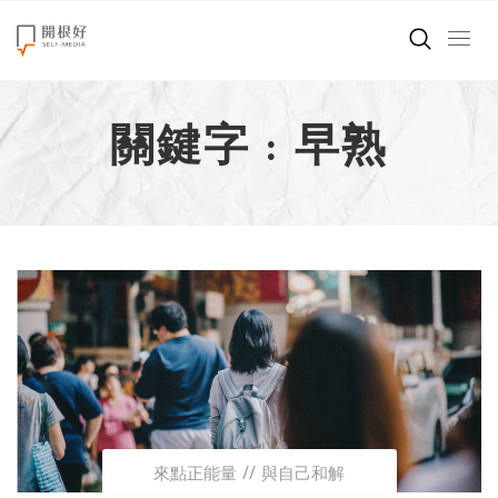
來點正能量
關鍵字 : 早熟
世界在想什麼
創造美好生活
小孩不是噩夢
職場商業經濟
影片專區
關於我們
來點正能量
與自己和解