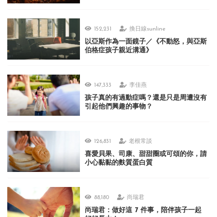
152,231
換日線sunline
以亞斯作為一面鏡子／《不動怒，與亞斯
伯格症孩子親近溝通》
147,333
李佳燕
孩子真的有過動症嗎？還是只是周遭沒有
引起他們興趣的事物？
126,831
老根常談
喜愛貝果、司康、甜甜圈或可頌的你，請
小心黏黏的麩質蛋白質
88,180
尚瑞君
尚瑞君：做好這 7 件事，陪伴孩子一起