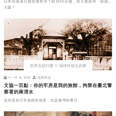
日本街道為什麼那麼乾淨？給你90分鐘，你又會如何「探險」
大阪？
世界在想什麼
地球村發生的事
十一月 16, 2021
老根常談
文協一百點：你的牢房是我的旅館，拘禁在臺北警
察署的蔣渭水
這些是你日常途經的地景，也是臺灣的養分。