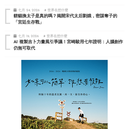
七月 24, 2026
# 世界在想什麼
貍貓換太子是真的嗎？揭開宋代太后劉娥，密謀奪子的
「宮廷生存戰」
七月 19, 2026
# 世界在想什麼
AI 複製吉卜力畫風引爭議！宮崎駿用七年證明：人腦創作
仍無可取代