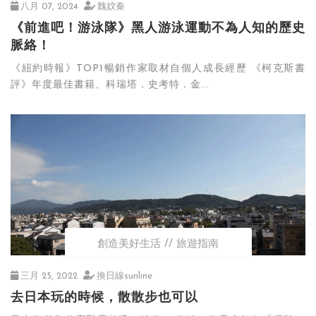
八月 07, 2024
魏妏秦
《前進吧！游泳隊》黑人游泳運動不為人知的歷史
脈絡！
《紐約時報》TOP1暢銷作家取材自個人成長經歷 《柯克斯書
評》年度最佳書籍、科瑞塔．史考特．金...
創造美好生活
旅遊指南
三月 25, 2022
換日線sunline
去日本玩的時候，散散步也可以