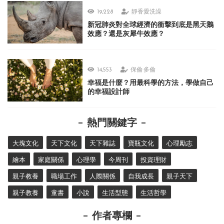
19,228
靜香愛洗澡
新冠肺炎對全球經濟的衝擊到底是黑天鵝
效應？還是灰犀牛效應？
14,553
保倫·多倫
幸福是什麼？用最科學的方法，學做自己
的幸福設計師
熱門關鍵字
大塊文化
天下文化
天下雜誌
寶瓶文化
心理勵志
繪本
家庭關係
心理學
今周刊
投資理財
親子教養
職場工作
人際關係
自我成長
親子天下
親子教養
童書
小說
生活型態
生活哲學
作者專欄