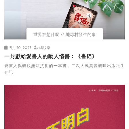
世界在想什麼
地球村發生的事
四月 10, 2025
魏妏秦
一封獻給愛書人的動人情書：《書貓》
愛書人與貓奴無法抗拒的一本書，二次大戰真實貓咪出版社生
存記！