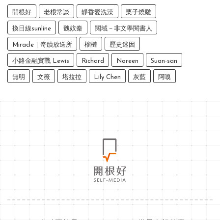
開根好
老根常談
靜香愛洗澡
栗子燒雞
換日線sunline
魏妏秦
閱域－非文學閱書人
Miracle｜奇蹟放送所
榴槤
歷史迷因
小路金融實戰 Lewis
Richard
Noreen
Suan-san
無明
文薇
塔拉拉
Lily Chen
灰藍
阿嗅