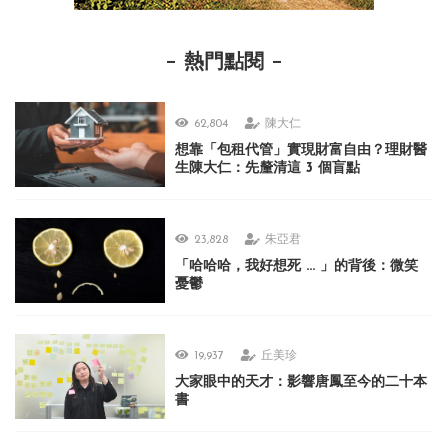
熱門點閱
62,804
陳大仁
想靠「包租代管」實現財富自由？理財醫
生陳大仁：先釐清這 3 個盲點
23,828
朱亞君
「哈哈哈，我好想死 ... 」的背後：微笑
憂鬱
19,937
丘美珍
大家眼中的天才：影響唐鳳至今的二十本
書