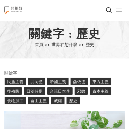
來點正能量
關鍵字 : 歷史
世界在想什麼
首頁 >>
世界在想什麼 >>
歷史
創造美好生活
小孩不是噩夢
關鍵字 :
職場商業經濟
民族主義
共同體
帝國主義
薩依德
東方主義
後殖民
日治時期
台籍日本兵
邪教
資本主義
影片專區
食物加工
自由主義
威權
歷史
關於我們