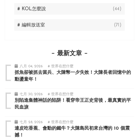
# KOL怎麼說
(44)
# 編輯放送室
(71)
最新文章
八月 04, 2026
# 世界在想什麼
抓魚卻被抓去當兵、大陳幣一夕失效！大陳長者回憶中的
動盪童年！
七月 30, 2026
# 世界在想什麼
別陷進集體神話的陷阱！看穿帝王正史背後，最真實的平
民血淚
七月 28, 2026
# 世界在想什麼
連皮吃香蕉、會動的鐵牛？大陳島民初來台灣的 10 個震
撼！