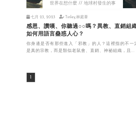
世界在想什麼
地球村發生的事
七月 23, 2023
Tinley,林庭葦
感恩、讚嘆、你聽過○○嗎？異教、直銷組
如何用語言蠱惑人心？
你身邊是否有那些進入「邪教」的人？這裡指的不一
是真的宗教，而是類似老鼠會、直銷、神祕組織，且...
1