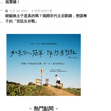
個震撼！
七月 24, 2026
# 世界在想什麼
貍貓換太子是真的嗎？揭開宋代太后劉娥，密謀奪
子的「宮廷生存戰」
熱門點閱