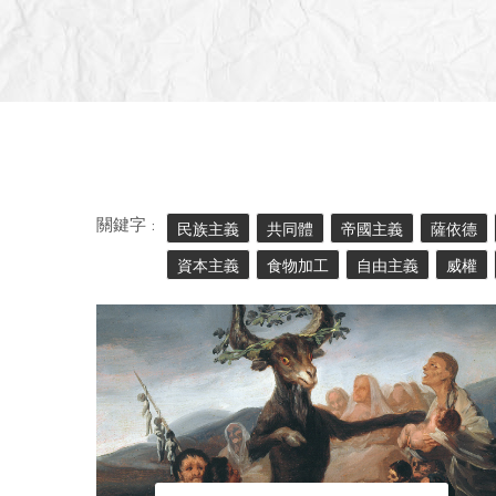
關鍵字 :
民族主義
共同體
帝國主義
薩依德
資本主義
食物加工
自由主義
威權