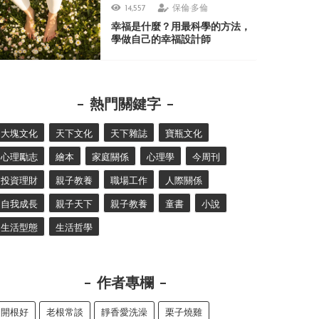
14,557
保倫·多倫
幸福是什麼？用最科學的方法，
學做自己的幸福設計師
熱門關鍵字
大塊文化
天下文化
天下雜誌
寶瓶文化
心理勵志
繪本
家庭關係
心理學
今周刊
投資理財
親子教養
職場工作
人際關係
自我成長
親子天下
親子教養
童書
小說
生活型態
生活哲學
作者專欄
開根好
老根常談
靜香愛洗澡
栗子燒雞