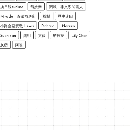
換日線sunline
魏妏秦
閱域－非文學閱書人
Miracle｜奇蹟放送所
榴槤
歷史迷因
小路金融實戰 Lewis
Richard
Noreen
Suan-san
無明
文薇
塔拉拉
Lily Chen
灰藍
阿嗅