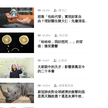
62,919
陳大仁
想靠「包租代管」實現財富自
由？理財醫生陳大仁：先釐清這
3 個盲點
23,829
朱亞君
「哈哈哈，我好想死 ... 」的背
後：微笑憂鬱
19,937
丘美珍
大家眼中的天才：影響唐鳳至今
的二十本書
19,229
靜香愛洗澡
新冠肺炎對全球經濟的衝擊到底
是黑天鵝效應？還是灰犀牛效
應？