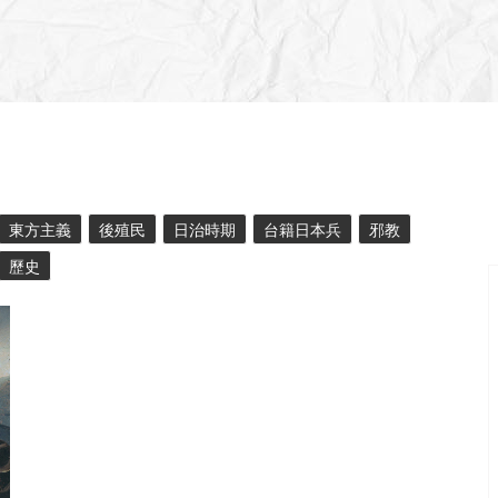
東方主義
後殖民
日治時期
台籍日本兵
邪教
歷史