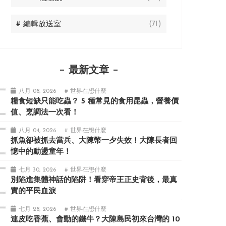
# 編輯放送室
(71)
最新文章
八月 08, 2026
# 世界在想什麼
糧食短缺只能吃蟲？ 5 種常見的食用昆蟲，營養價
值、烹調法一次看！
八月 04, 2026
# 世界在想什麼
抓魚卻被抓去當兵、大陳幣一夕失效！大陳長者回
憶中的動盪童年！
七月 30, 2026
# 世界在想什麼
別陷進集體神話的陷阱！看穿帝王正史背後，最真
實的平民血淚
七月 28, 2026
# 世界在想什麼
連皮吃香蕉、會動的鐵牛？大陳島民初來台灣的 10