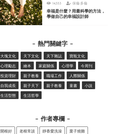
14,553
保倫·多倫
幸福是什麼？用最科學的方法，
學做自己的幸福設計師
熱門關鍵字
大塊文化
天下文化
天下雜誌
寶瓶文化
心理勵志
繪本
家庭關係
心理學
今周刊
投資理財
親子教養
職場工作
人際關係
自我成長
親子天下
親子教養
童書
小說
生活型態
生活哲學
作者專欄
開根好
老根常談
靜香愛洗澡
栗子燒雞