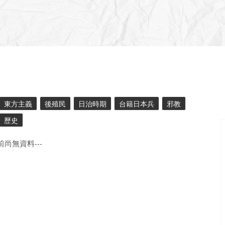
東方主義
後殖民
日治時期
台籍日本兵
邪教
歷史
目前尚無資料---