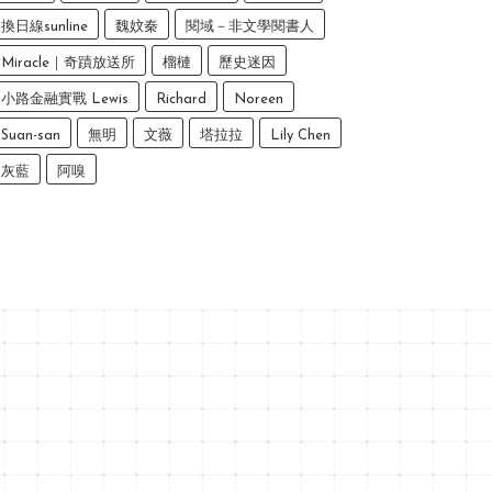
換日線sunline
魏妏秦
閱域－非文學閱書人
Miracle｜奇蹟放送所
榴槤
歷史迷因
小路金融實戰 Lewis
Richard
Noreen
Suan-san
無明
文薇
塔拉拉
Lily Chen
灰藍
阿嗅