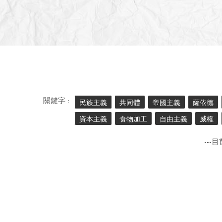
關鍵字 :
民族主義
共同體
帝國主義
薩依德
資本主義
食物加工
自由主義
威權
---