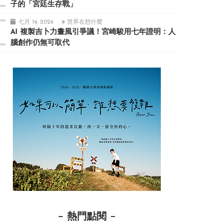
子的「宮廷生存戰」
七月 19, 2026
# 世界在想什麼
AI 複製吉卜力畫風引爭議！宮崎駿用七年證明：人
腦創作仍無可取代
熱門點閱