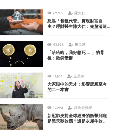
62,855
陳大仁
想靠「包租代管」實現財富自
由？理財醫生陳大仁：先釐清這
3 個盲點
23,828
朱亞君
「哈哈哈，我好想死 ... 」的背
後：微笑憂鬱
19,937
丘美珍
大家眼中的天才：影響唐鳳至今
的二十本書
19,228
靜香愛洗澡
新冠肺炎對全球經濟的衝擊到底
是黑天鵝效應？還是灰犀牛效
應？