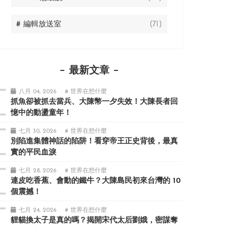
# 編輯放送室
(71)
最新文章
八月 04, 2026
# 世界在想什麼
抓魚卻被抓去當兵、大陳幣一夕失效！大陳長者回
憶中的動盪童年！
七月 30, 2026
# 世界在想什麼
別陷進集體神話的陷阱！看穿帝王正史背後，最真
實的平民血淚
七月 28, 2026
# 世界在想什麼
連皮吃香蕉、會動的鐵牛？大陳島民初來台灣的 10
個震撼！
七月 24, 2026
# 世界在想什麼
貍貓換太子是真的嗎？揭開宋代太后劉娥，密謀奪