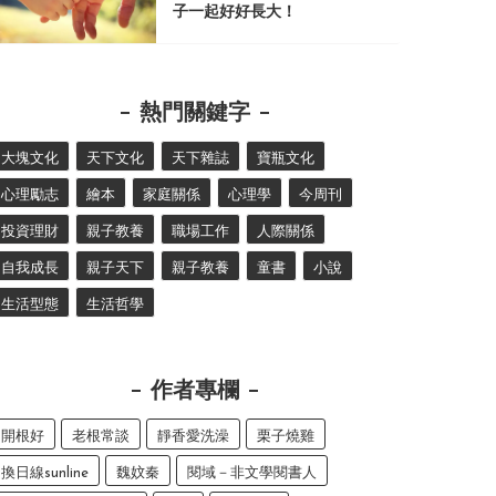
子一起好好長大！
熱門關鍵字
大塊文化
天下文化
天下雜誌
寶瓶文化
心理勵志
繪本
家庭關係
心理學
今周刊
投資理財
親子教養
職場工作
人際關係
自我成長
親子天下
親子教養
童書
小說
生活型態
生活哲學
作者專欄
開根好
老根常談
靜香愛洗澡
栗子燒雞
換日線sunline
魏妏秦
閱域－非文學閱書人