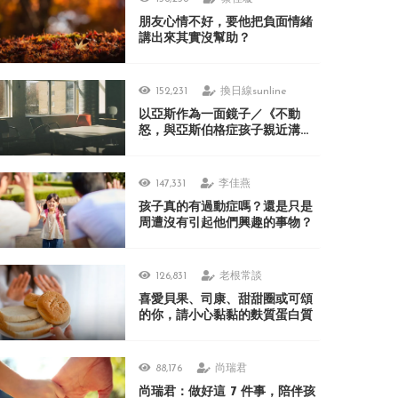
朋友心情不好，要他把負面情緒
講出來其實沒幫助？
152,231
換日線sunline
以亞斯作為一面鏡子／《不動
怒，與亞斯伯格症孩子親近溝
通》
147,331
李佳燕
孩子真的有過動症嗎？還是只是
周遭沒有引起他們興趣的事物？
126,831
老根常談
喜愛貝果、司康、甜甜圈或可頌
的你，請小心黏黏的麩質蛋白質
88,176
尚瑞君
尚瑞君：做好這 7 件事，陪伴孩