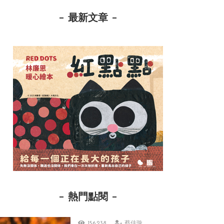
最新文章
熱門點閱
156,238
蔡佳璇