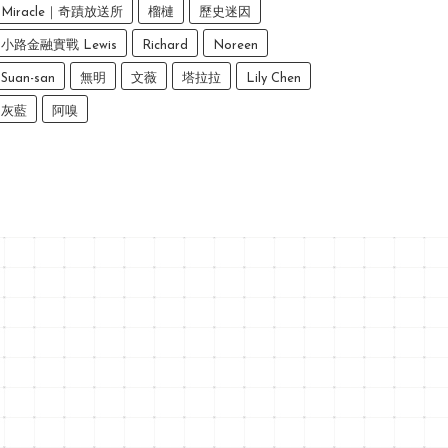
Miracle｜奇蹟放送所
榴槤
歷史迷因
小路金融實戰 Lewis
Richard
Noreen
Suan-san
無明
文薇
塔拉拉
Lily Chen
灰藍
阿嗅