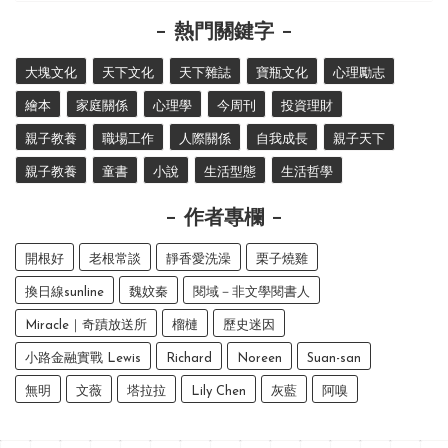
熱門關鍵字
大塊文化
天下文化
天下雜誌
寶瓶文化
心理勵志
繪本
家庭關係
心理學
今周刊
投資理財
親子教養
職場工作
人際關係
自我成長
親子天下
親子教養
童書
小說
生活型態
生活哲學
作者專欄
開根好
老根常談
靜香愛洗澡
栗子燒雞
換日線sunline
魏妏秦
閱域－非文學閱書人
Miracle｜奇蹟放送所
榴槤
歷史迷因
小路金融實戰 Lewis
Richard
Noreen
Suan-san
無明
文薇
塔拉拉
Lily Chen
灰藍
阿嗅