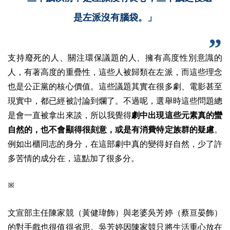
是左派沒有腦袋。」
支持廢死的人、關注環保議題的人、擁有高度性別意識的
人，有著高度的重疊性，這些人被歸類在左派，而這些理念
也是公正黨的核心價值。這些議題其實在很多劇、電影甚至
現實中，都已經被討論到爛了。不過呢，選舉時這些問題總
是會一直被拿出來談，所以我覺得
劇中出現這些元素真的蠻
自然的，也不會顯得很刻意，或是有消費特定族群的疑慮
。
例如出櫃同志的身分，在這部劇中真的變得好自然，少了許
多苦情的成分在，這點加了很多分。
※
文宣部主任陳家競（黃健瑋飾）與老婆吳芳婷（蔡亘晏飾）
的對手戲也很值得省思。吳芳婷因陳家競只將生活重心放在