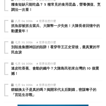
糧食短缺只能吃蟲？ 5 種常見的食用昆蟲，營養價值、烹
調法一次看！
八月 04, 2026
# 世界在想什麼
抓魚卻被抓去當兵、大陳幣一夕失效！大陳長者回憶中的
動盪童年！
七月 30, 2026
# 世界在想什麼
別陷進集體神話的陷阱！看穿帝王正史背後，最真實的平
民血淚
七月 28, 2026
# 世界在想什麼
連皮吃香蕉、會動的鐵牛？大陳島民初來台灣的 10 個震
撼！
七月 24, 2026
# 世界在想什麼
貍貓換太子是真的嗎？揭開宋代太后劉娥，密謀奪子的
「宮廷生存戰」