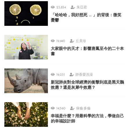
23,834
朱亞君
「哈哈哈，我好想死 ... 」的背後：微笑
憂鬱
19,940
丘美珍
大家眼中的天才：影響唐鳳至今的二十本
書
19,231
靜香愛洗澡
新冠肺炎對全球經濟的衝擊到底是黑天鵝
效應？還是灰犀牛效應？
14,560
保倫·多倫
幸福是什麼？用最科學的方法，學做自己
的幸福設計師