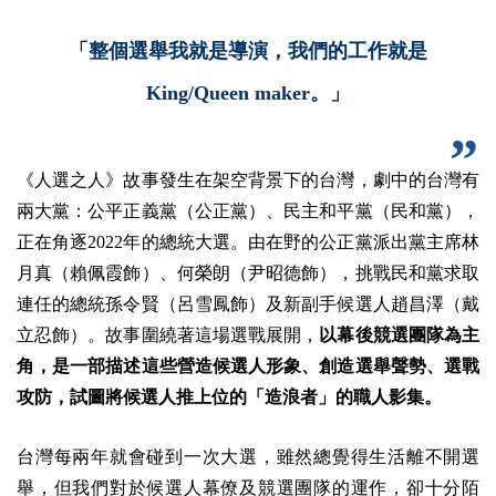
「整個選舉我就是導演，我們的工作就是
King/Queen maker。」
《人選之人》故事發生在架空背景下的台灣，劇中的台灣有
兩大黨：公平正義黨（公正黨）、民主和平黨（民和黨），
正在角逐2022年的總統大選。由在野的公正黨派出黨主席林
月真（賴佩霞飾）、何榮朗（尹昭德飾），挑戰民和黨求取
連任的總統孫令賢（呂雪鳳飾）及新副手候選人趙昌澤（戴
立忍飾）。故事圍繞著這場選戰展開，
以幕後競選團隊為主
角，是一部描述這些營造候選人形象、創造選舉聲勢、選戰
攻防，試圖將候選人推上位的「造浪者」的職人影集。
台灣每兩年就會碰到一次大選，雖然總覺得生活離不開選
舉，但我們對於候選人幕僚及競選團隊的運作，卻十分陌