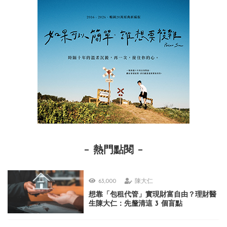
熱門點閱
63,000
陳大仁
想靠「包租代管」實現財富自由？理財醫
生陳大仁：先釐清這 3 個盲點