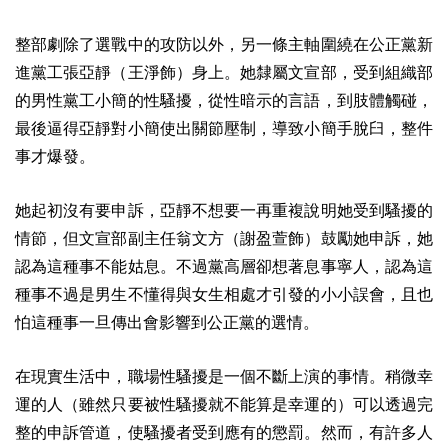
整部劇除了選戰中的攻防以外，另一條主軸圍繞在公正黨新
進黨工張亞靜（王淨飾）身上。她隸屬文宣部，受到組織部
的男性黨工小簡的性騷擾，從性暗示的言語，到肢體觸碰，
最後逼得亞靜對小簡使出關節壓制，導致小簡手脫臼，整件
事才爆發。
她起初沒有要申訴，
亞
靜不想要一再重複說明她受到騷擾的
情節，但文宣部副主任翁文方（謝盈萱飾）鼓勵她申訴，她
認為這種事不能姑息。不過黨高層卻想著息事寧人，認為這
種事不過是男生不懂得與女生相處才引發的小小誤會，且也
怕這種事一旦傳出會影響到公正黨的選情。
在現實生活中，職場性騷擾是一個不斷上演的事情。稍微幸
運的人（雖然只要被性騷擾就不能算是幸運的）可以透過完
整的申訴管道，使騷擾者受到應有的懲罰。然而，有許多人