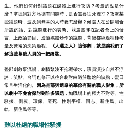
生。他們如何針對議題在媒體上進行攻防？考量的點是什
麼？掌握到對方私德有問題時，是否需要往死裡打？攻擊某
些議題時，波及到無辜的人時要怎麼辦？候選人在公開場合
所說的話、對議題進行的表態、競選團隊在記者會上的發
言、上政論節目、透過媒體炒作的議題，背後都經過種種考
量及繁複的決策過程。
《人選之人》這部劇，就是讓我們了
解這些幕後人員的一把鑰匙。
整部劇敘事流暢，劇情緊湊不拖泥帶水，演員演技自然不浮
誇，笑點、台詞也修正以往台劇對白過於尷尬的缺點，蠻日
常且生活化的。
因為是部與選舉的幕僚有關的職人影集，所
以劇中不免會探討到許多議題
，如職場上的權力不對等、性
騷擾、側翼、環保、廢死、性別平權、同志、新住民、出
軌、新住民等等。
難以杜絕的職場性騷擾