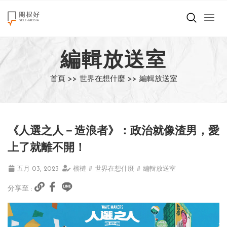
來點正能量
編輯放送室
世界在想什麼
首頁 >>
世界在想什麼 >>
編輯放送室
創造美好生活
小孩不是噩夢
《人選之人－造浪者》：政治就像渣男，愛
職場商業經濟
上了就離不開！
影片專區
五月 03, 2023
榴槤
# 世界在想什麼
# 編輯放送室
分享至 :
關於我們