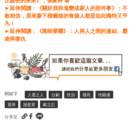
正親密的未來》，張家齊 著
►延伸閱讀：《關於我和鬼變成家人的那件事》：不
敢相信，原來撕下標籤後的每個人都是如此獨特又平
凡！
►延伸閱讀：《黑暗榮耀》：人與人之間的連結、霸
凌與復仇
關鍵字 :
人選之人
台劇
性別
廢死
性騷擾
選舉
謝盈萱
戴立忍
分享至 :