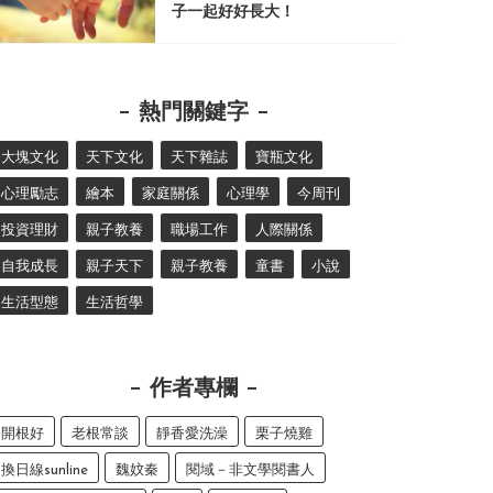
子一起好好長大！
熱門關鍵字
大塊文化
天下文化
天下雜誌
寶瓶文化
心理勵志
繪本
家庭關係
心理學
今周刊
投資理財
親子教養
職場工作
人際關係
自我成長
親子天下
親子教養
童書
小說
生活型態
生活哲學
作者專欄
開根好
老根常談
靜香愛洗澡
栗子燒雞
換日線sunline
魏妏秦
閱域－非文學閱書人