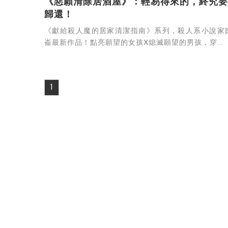
《惡願清除居酒屋》：輕易得來的，終究要
歸還！
《獻給殺人魔的居家清潔指南》系列，殺人系小說家
崙最新作品！點亮願望的女孩X熄滅願望的男孩，穿...
1