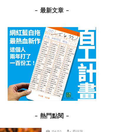
最新文章
熱門點閱
156,153
蔡佳璇