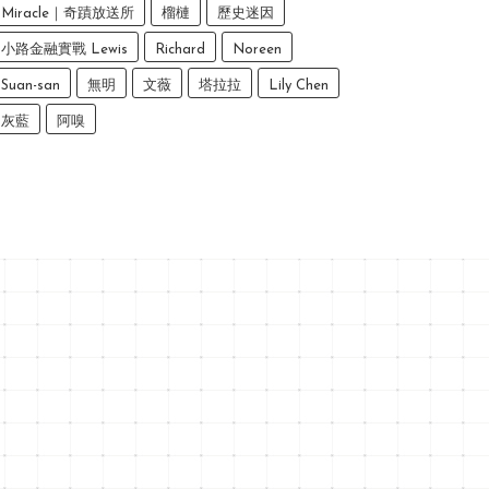
Miracle｜奇蹟放送所
榴槤
歷史迷因
小路金融實戰 Lewis
Richard
Noreen
Suan-san
無明
文薇
塔拉拉
Lily Chen
灰藍
阿嗅