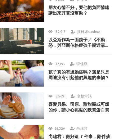
朋友心情不好，要他把負面情緒
講出來其實沒幫助？
152,217
換日線sunline
以亞斯作為一面鏡子／《不動
怒，與亞斯伯格症孩子親近溝
通》
147,193
李佳燕
孩子真的有過動症嗎？還是只是
周遭沒有引起他們興趣的事物？
126,821
老根常談
喜愛貝果、司康、甜甜圈或可頌
的你，請小心黏黏的麩質蛋白質
88,029
尚瑞君
尚瑞君：做好這 7 件事，陪伴孩