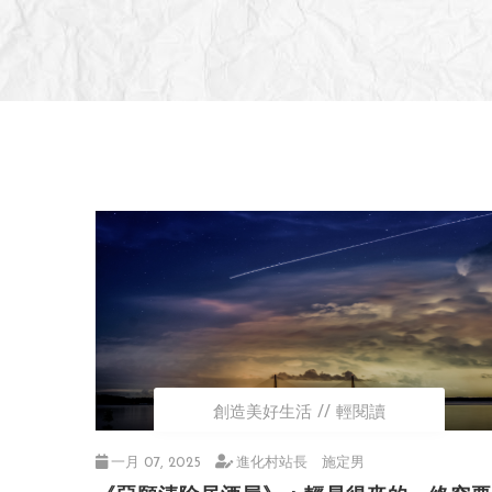
創造美好生活
輕閱讀
一月 07, 2025
進化村站長 施定男