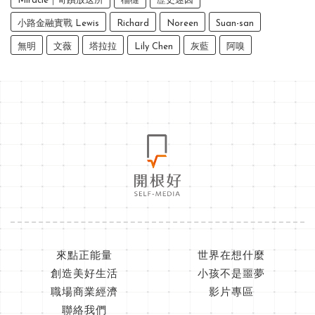
Miracle｜奇蹟放送所
榴槤
歷史迷因
小路金融實戰 Lewis
Richard
Noreen
Suan-san
無明
文薇
塔拉拉
Lily Chen
灰藍
阿嗅
來點正能量
世界在想什麼
創造美好生活
小孩不是噩夢
職場商業經濟
影片專區
聯絡我們