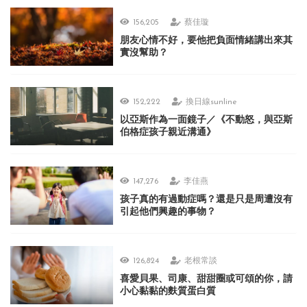
156,205
蔡佳璇
朋友心情不好，要他把負面情緒講出來其
實沒幫助？
152,222
換日線sunline
以亞斯作為一面鏡子／《不動怒，與亞斯
伯格症孩子親近溝通》
147,276
李佳燕
孩子真的有過動症嗎？還是只是周遭沒有
引起他們興趣的事物？
126,824
老根常談
喜愛貝果、司康、甜甜圈或可頌的你，請
小心黏黏的麩質蛋白質