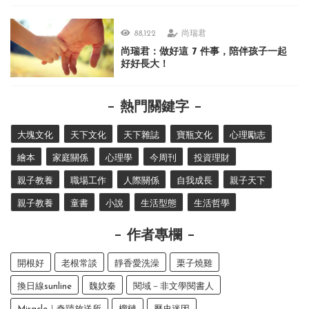
88,122
尚瑞君
尚瑞君：做好這 7 件事，陪伴孩子一起
好好長大！
熱門關鍵字
大塊文化
天下文化
天下雜誌
寶瓶文化
心理勵志
繪本
家庭關係
心理學
今周刊
投資理財
親子教養
職場工作
人際關係
自我成長
親子天下
親子教養
童書
小說
生活型態
生活哲學
作者專欄
開根好
老根常談
靜香愛洗澡
栗子燒雞
換日線sunline
魏妏秦
閱域－非文學閱書人