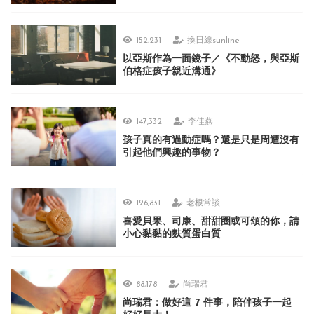
152,231
換日線sunline
以亞斯作為一面鏡子／《不動怒，與亞斯
伯格症孩子親近溝通》
147,332
李佳燕
孩子真的有過動症嗎？還是只是周遭沒有
引起他們興趣的事物？
126,831
老根常談
喜愛貝果、司康、甜甜圈或可頌的你，請
小心黏黏的麩質蛋白質
88,178
尚瑞君
尚瑞君：做好這 7 件事，陪伴孩子一起