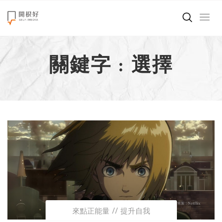
來點正能量
關鍵字 : 選擇
世界在想什麼
創造美好生活
小孩不是噩夢
職場商業經濟
影片專區
關於我們
來點正能量
提升自我