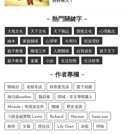
好好長大！
熱門關鍵字
大塊文化
天下文化
天下雜誌
寶瓶文化
心理勵志
繪本
家庭關係
心理學
今周刊
投資理財
親子教養
職場工作
人際關係
自我成長
親子天下
親子教養
童書
小說
生活型態
生活哲學
作者專欄
開根好
老根常談
靜香愛洗澡
栗子燒雞
換日線sunline
魏妏秦
閱域－非文學閱書人
Miracle｜奇蹟放送所
榴槤
歷史迷因
小路金融實戰 Lewis
Richard
Noreen
Suan-san
無明
文薇
塔拉拉
Lily Chen
灰藍
阿嗅