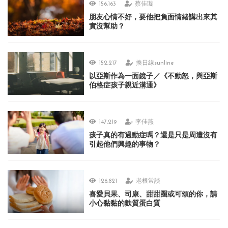
156,163
蔡佳璇
朋友心情不好，要他把負面情緒講出來其
實沒幫助？
152,217
換日線sunline
以亞斯作為一面鏡子／《不動怒，與亞斯
伯格症孩子親近溝通》
147,219
李佳燕
孩子真的有過動症嗎？還是只是周遭沒有
引起他們興趣的事物？
126,821
老根常談
喜愛貝果、司康、甜甜圈或可頌的你，請
小心黏黏的麩質蛋白質