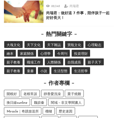
88,048
尚瑞君
尚瑞君：做好這 7 件事，陪伴孩子一起
好好長大！
熱門關鍵字
大塊文化
天下文化
天下雜誌
寶瓶文化
心理勵志
繪本
家庭關係
心理學
今周刊
投資理財
親子教養
職場工作
人際關係
自我成長
親子天下
親子教養
童書
小說
生活型態
生活哲學
作者專欄
開根好
老根常談
靜香愛洗澡
栗子燒雞
換日線sunline
魏妏秦
閱域－非文學閱書人
Miracle｜奇蹟放送所
榴槤
歷史迷因