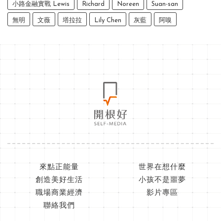
小路金融實戰 Lewis
Richard
Noreen
Suan-san
無明
文薇
塔拉拉
Lily Chen
灰藍
阿嗅
來點正能量
世界在想什麼
創造美好生活
小孩不是噩夢
職場商業經濟
影片專區
聯絡我們