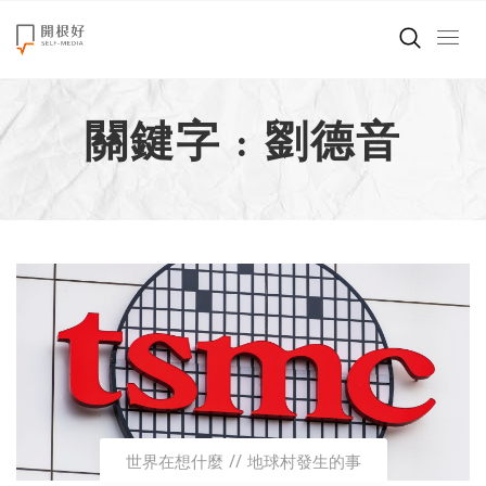
來點正能量
關鍵字 : 劉德音
世界在想什麼
創造美好生活
小孩不是噩夢
職場商業經濟
影片專區
關於我們
世界在想什麼
地球村發生的事