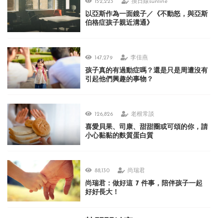
152,223
換日線sunline
以亞斯作為一面鏡子／《不動怒，與亞斯
伯格症孩子親近溝通》
147,279
李佳燕
孩子真的有過動症嗎？還是只是周遭沒有
引起他們興趣的事物？
126,826
老根常談
喜愛貝果、司康、甜甜圈或可頌的你，請
小心黏黏的麩質蛋白質
88,130
尚瑞君
尚瑞君：做好這 7 件事，陪伴孩子一起
好好長大！