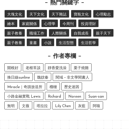
熱門關鍵字
大塊文化
天下文化
天下雜誌
寶瓶文化
心理勵志
繪本
家庭關係
心理學
今周刊
投資理財
親子教養
職場工作
人際關係
自我成長
親子天下
親子教養
童書
小說
生活型態
生活哲學
作者專欄
開根好
老根常談
靜香愛洗澡
栗子燒雞
換日線sunline
魏妏秦
閱域－非文學閱書人
Miracle｜奇蹟放送所
榴槤
歷史迷因
小路金融實戰 Lewis
Richard
Noreen
Suan-san
無明
文薇
塔拉拉
Lily Chen
灰藍
阿嗅