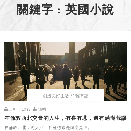
關鍵字 : 英國小說
創造美好生活
輕閱讀
三月 11, 2022
無明
在倫敦西北交會的人生，有喜有悲，還有滿滿荒謬
在倫敦西北，將人貼上各種標籤是司空見慣。