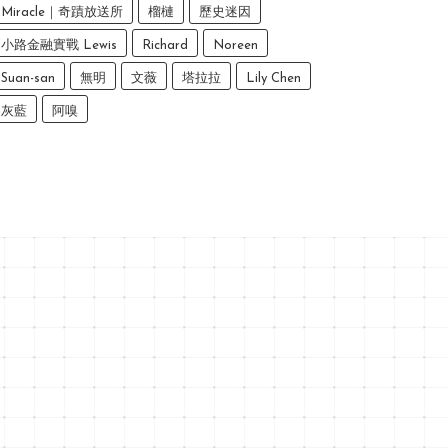
Miracle｜奇蹟放送所
榴槤
歷史迷因
小路金融實戰 Lewis
Richard
Noreen
Suan-san
無明
文薇
塔拉拉
Lily Chen
灰藍
阿嗅