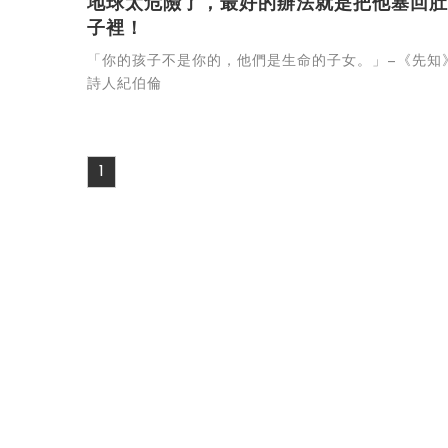
地球太危險了，最好的辦法就是把他塞回肚
子裡！
「你的孩子不是你的，他們是生命的子女。」—《先知
詩人紀伯倫
1