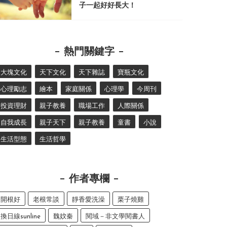
子一起好好長大！
熱門關鍵字
大塊文化
天下文化
天下雜誌
寶瓶文化
心理勵志
繪本
家庭關係
心理學
今周刊
投資理財
親子教養
職場工作
人際關係
自我成長
親子天下
親子教養
童書
小說
生活型態
生活哲學
作者專欄
開根好
老根常談
靜香愛洗澡
栗子燒雞
換日線sunline
魏妏秦
閱域－非文學閱書人