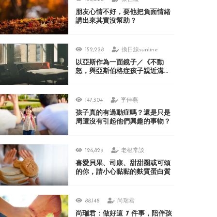
朋友心情不好，要他把負面情緒
講出來其實沒幫助？
152,228
換日線sunline
以亞斯作為一面鏡子／《不動
怒，與亞斯伯格症孩子親近溝
通》
147,304
李佳燕
孩子真的有過動症嗎？還是只是
周遭沒有引起他們興趣的事物？
126,829
老根常談
喜愛貝果、司康、甜甜圈或可頌
的你，請小心黏黏的麩質蛋白質
88,148
尚瑞君
尚瑞君：做好這 7 件事，陪伴孩