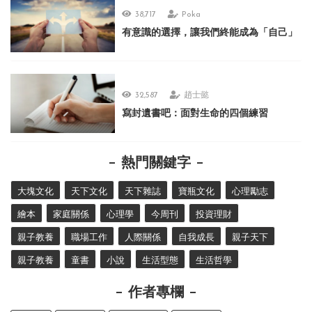
38,717
Poka
有意識的選擇，讓我們終能成為「自己」
32,587
趙士懿
寫封遺書吧：面對生命的四個練習
熱門關鍵字
大塊文化
天下文化
天下雜誌
寶瓶文化
心理勵志
繪本
家庭關係
心理學
今周刊
投資理財
親子教養
職場工作
人際關係
自我成長
親子天下
親子教養
童書
小說
生活型態
生活哲學
作者專欄