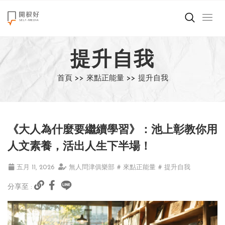
來點正能量
提升自我
世界在想什麼
首頁 >>
來點正能量 >>
提升自我
創造美好生活
小孩不是噩夢
《大人為什麼要繼續學習》：池上彰教你用
職場商業經濟
人文素養，活出人生下半場！
影片專區
五月 11, 2026
無人問津俱樂部
# 來點正能量
# 提升自我
分享至 :
關於我們