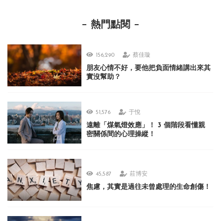
熱門點閱
156,290
蔡佳璇
朋友心情不好，要他把負面情緒講出來其
實沒幫助？
51,576
于悅
遠離「煤氣燈效應」！ 3 個階段看懂親
密關係間的心理操縱！
45,587
莊博安
焦慮，其實是過往未曾處理的生命創傷！