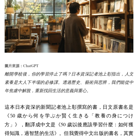
ChatGPT
圖片來源：
離開學校後，你的學習停止了嗎？日本資深記者池上彰指出，人文
素養是大人下半場的必修課。透過歷史、藝術與思辨，我們能從中
年焦慮中解脫，重新找回生活的意義與重心。
這本日本資深的新聞記者池上彰撰寫的書，日文原書名是
《50 歳から何を学ぶか賢く生きる「教養の身につけ
50
方」》，翻譯成中文是《
歲以後應該學習什麼：如何獲
得知識，過智慧的生活》。但我覺得中文出版的書名，其實