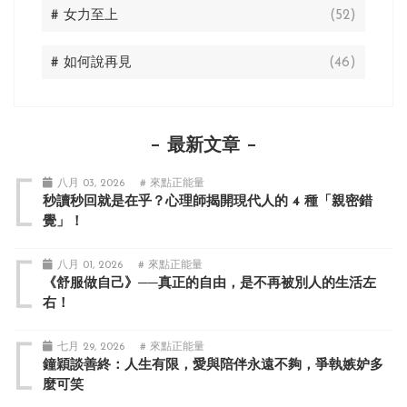
# 女力至上
(52)
# 如何說再見
(46)
最新文章
八月 03, 2026
# 來點正能量
秒讀秒回就是在乎？心理師揭開現代人的 4 種「親密錯
覺」！
八月 01, 2026
# 來點正能量
《舒服做自己》──真正的自由，是不再被別人的生活左
右！
七月 29, 2026
# 來點正能量
鐘穎談善終：人生有限，愛與陪伴永遠不夠，爭執嫉妒多
麼可笑