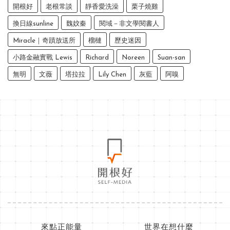
開根好
老根常談
靜香愛洗澡
栗子燒雞
換日線sunline
魏妏秦
閱域－非文學閱書人
Miracle｜奇蹟放送所
榴槤
歷史迷因
小路金融實戰 Lewis
Richard
Noreen
Suan-san
無明
文薇
塔拉拉
Lily Chen
灰藍
阿嗅
來點正能量
世界在想什麼