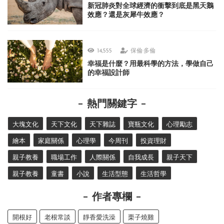
新冠肺炎對全球經濟的衝擊到底是黑天鵝
效應？還是灰犀牛效應？
14,555
保倫·多倫
幸福是什麼？用最科學的方法，學做自己
的幸福設計師
熱門關鍵字
大塊文化
天下文化
天下雜誌
寶瓶文化
心理勵志
繪本
家庭關係
心理學
今周刊
投資理財
親子教養
職場工作
人際關係
自我成長
親子天下
親子教養
童書
小說
生活型態
生活哲學
作者專欄
開根好
老根常談
靜香愛洗澡
栗子燒雞