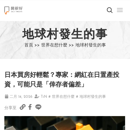
來點正能量
地球村發生的事
世界在想什麼
首頁 >>
世界在想什麼 >>
地球村發生的事
創造美好生活
小孩不是噩夢
日本買房好輕鬆？專家：網紅在日置產投
職場商業經濟
資，可能只是「倖存者偏差」
影片專區
二月 14, 2026
TiN
# 世界在想什麼
# 地球村發生的事
分享至 :
關於我們