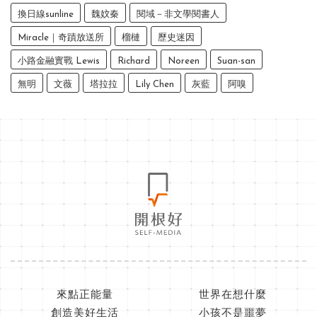
換日線sunline
魏妏秦
閱域－非文學閱書人
Miracle｜奇蹟放送所
榴槤
歷史迷因
小路金融實戰 Lewis
Richard
Noreen
Suan-san
無明
文薇
塔拉拉
Lily Chen
灰藍
阿嗅
來點正能量
世界在想什麼
創造美好生活
小孩不是噩夢