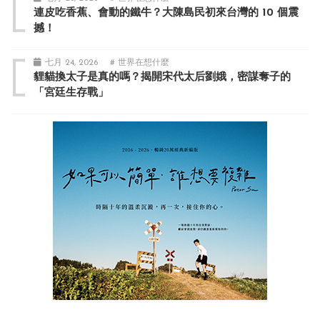
連皮吃香蕉、會動的鐵牛？大陳島民初來台灣的 10 個震
撼！
七月 24, 2026
# 世界在想什麼
貍貓換太子是真的嗎？揭開宋代太后劉娥，密謀奪子的
「宮廷生存戰」