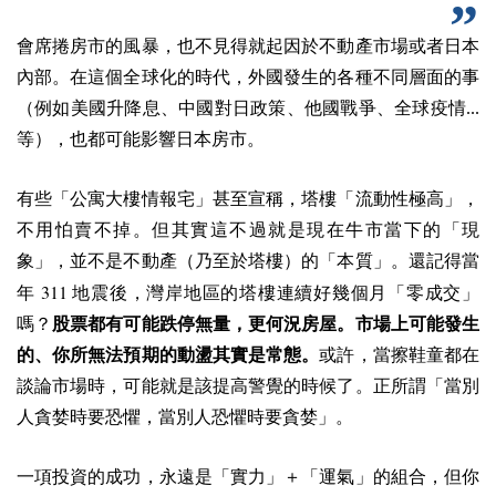
會席捲房市的風暴，也不見得就起因於不動產市場或者日本
內部。在這個全球化的時代，外國發生的各種不同層面的事
（例如美國升降息、中國對日政策、他國戰爭、全球疫情...
等），也都可能影響日本房市。
有些「公寓大樓情報宅」甚至宣稱，塔樓「流動性極高」，
不用怕賣不掉。但其實這不過就是現在牛市當下的「現
象」，並不是不動產（乃至於塔樓）的「本質」。還記得當
311
年
地震後，灣岸地區的塔樓連續好幾個月「零成交」
嗎？
股票都有可能跌停無量，更何況房屋。市場上可能發生
的、你所無法預期的動盪其實是常態。
或許，當擦鞋童都在
談論市場時，可能就是該提高警覺的時候了。正所謂「當別
人貪婪時要恐懼，當別人恐懼時要貪婪」。
一項投資的成功，永遠是「實力」＋「運氣」的組合，但你