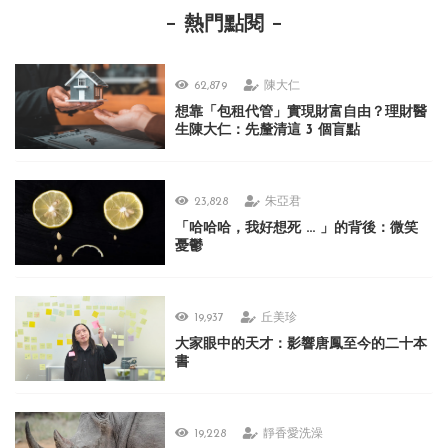
熱門點閱
62,879
陳大仁
想靠「包租代管」實現財富自由？理財醫
生陳大仁：先釐清這 3 個盲點
23,828
朱亞君
「哈哈哈，我好想死 ... 」的背後：微笑
憂鬱
19,937
丘美珍
大家眼中的天才：影響唐鳳至今的二十本
書
19,228
靜香愛洗澡