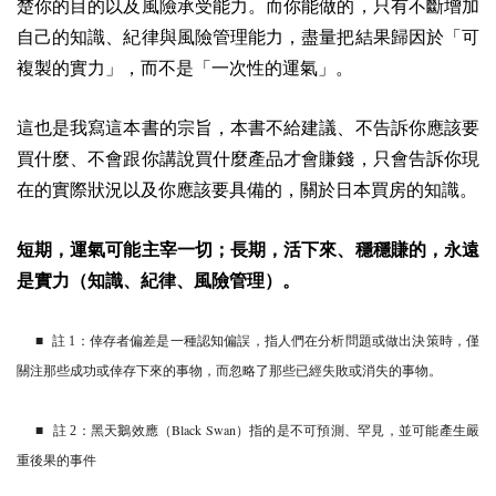
楚你的目的以及風險承受能力。而你能做的，只有不斷增加
自己的知識、紀律與風險管理能力，盡量把結果歸因於「可
複製的實力」，而不是「一次性的運氣」。
這也是我寫這本書的宗旨，本書不給建議、不告訴你應該要
買什麼、不會跟你講說買什麼產品才會賺錢，只會告訴你現
在的實際狀況以及你應該要具備的，關於日本買房的知識。
短期，運氣可能主宰一切；長期，活下來、穩穩賺的，永遠
是實力（知識、紀律、風險管理）。
註 1：倖存者偏差是一種認知偏誤，指人們在分析問題或做出決策時，僅
■
關注那些成功或倖存下來的事物，而忽略了那些已經失敗或消失的事物。
Black Swan
註 2：黑天鵝效應（
）指的是不可預測、罕見，並可能產生嚴
■
重後果的事件