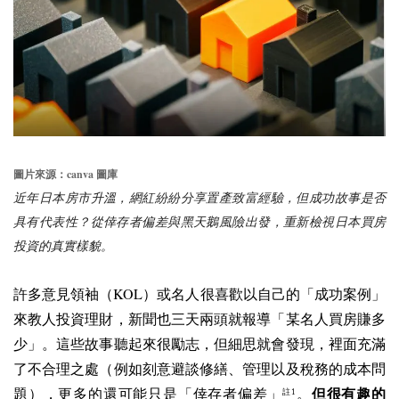
canva
圖片來源：
圖庫
近年日本房市升溫，網紅紛紛分享置產致富經驗，但成功故事是否
具有代表性？從倖存者偏差與黑天鵝風險出發，重新檢視日本買房
投資的真實樣貌。
KOL
許多意見領袖（
）或名人很喜歡以自己的「成功案例」
來教人投資理財，新聞也三天兩頭就報導「某名人買房賺多
少」。這些故事聽起來很勵志，但細思就會發現，裡面充滿
了不合理之處（例如刻意避談修繕、管理以及稅務的成本問
題），更多的還可能只是「倖存者偏差」
。
但很有趣的
註1