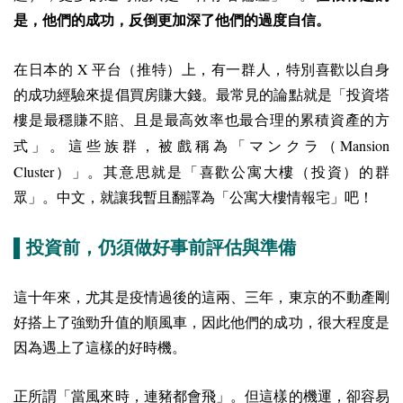
是，他們的成功，反倒更加深了他們的過度自信。
X
在日本的
平台（推特）上，有一群人，特別喜歡以自身
的成功經驗來提倡買房賺大錢。最常見的論點就是「投資塔
樓是最穩賺不賠、且是最高效率也最合理的累積資產的方
Mansion
式」。這些族群，被戲稱為「マンクラ（
Cluster
）」。其意思就是「喜歡公寓大樓（投資）的群
眾」。中文，就讓我暫且翻譯為「公寓大樓情報宅」吧！
▌投資前，仍須做好事前評估與準備
這十年來，尤其是疫情過後的這兩、三年，東京的不動產剛
好搭上了強勁升值的順風車，因此他們的成功，很大程度是
因為遇上了這樣的好時機。
正所謂「當風來時，連豬都會飛」。但這樣的機運，卻容易