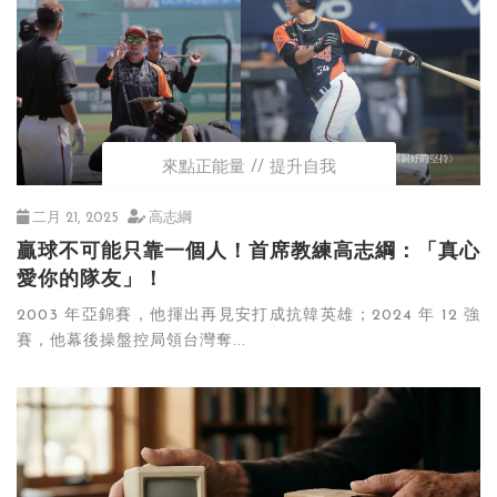
來點正能量
提升自我
二月 21, 2025
高志綱
贏球不可能只靠一個人！首席教練高志綱：「真心
愛你的隊友」！
2003 年亞錦賽，他揮出再見安打成抗韓英雄；2024 年 12 強
賽，他幕後操盤控局領台灣奪...