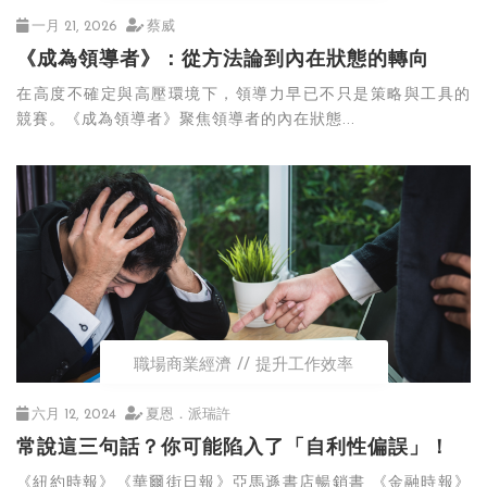
一月 21, 2026
蔡威
《成為領導者》：從方法論到內在狀態的轉向
在高度不確定與高壓環境下，領導力早已不只是策略與工具的
競賽。《成為領導者》聚焦領導者的內在狀態...
職場商業經濟
提升工作效率
六月 12, 2024
夏恩．派瑞許
常說這三句話？你可能陷入了「自利性偏誤」！
《紐約時報》《華爾街日報》亞馬遜書店暢銷書 《金融時報》