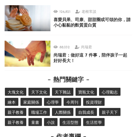
126,821
老根常談
喜愛貝果、司康、甜甜圈或可頌的你，請
小心黏黏的麩質蛋白質
88,032
尚瑞君
尚瑞君：做好這 7 件事，陪伴孩子一起
好好長大！
熱門關鍵字
大塊文化
天下文化
天下雜誌
寶瓶文化
心理勵志
繪本
家庭關係
心理學
今周刊
投資理財
親子教養
職場工作
人際關係
自我成長
親子天下
親子教養
童書
小說
生活型態
生活哲學