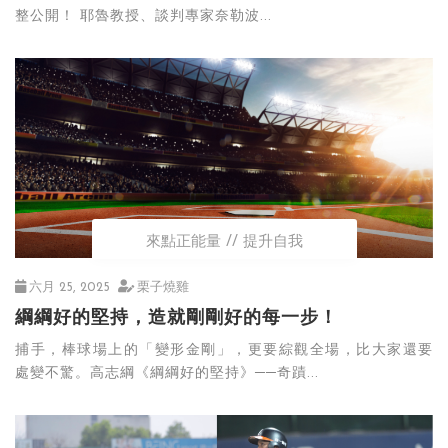
整公開！ 耶魯教授、談判專家奈勒波...
來點正能量
提升自我
六月 25, 2025
栗子燒雞
綱綱好的堅持，造就剛剛好的每一步！
捕手，棒球場上的「變形金剛」，更要綜觀全場，比大家還要
處變不驚。高志綱《綱綱好的堅持》──奇蹟...