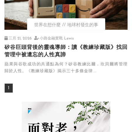
世界在想什麼
地球村發生的事
三月 21, 2026
小路金融實戰 Lewis
矽谷巨頭背後的靈魂導師：讀《教練珍藏版》找回
管理中被遺忘的人性真諦
蘋果與谷歌成功的共通點為何？矽谷教練比爾．坎貝爾將管理
歸於人性。《教練珍藏版》揭示三十多條金律...
1