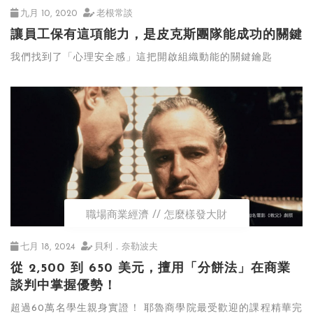
九月 10, 2020
老根常談
讓員工保有這項能力，是皮克斯團隊能成功的關鍵
我們找到了「心理安全感」這把開啟組織動能的關鍵鑰匙
職場商業經濟
怎麼樣發大財
七月 18, 2024
貝利．奈勒波夫
從 2,500 到 650 美元，擅用「分餅法」在商業
談判中掌握優勢！
超過60萬名學生親身實證！ 耶魯商學院最受歡迎的課程精華完