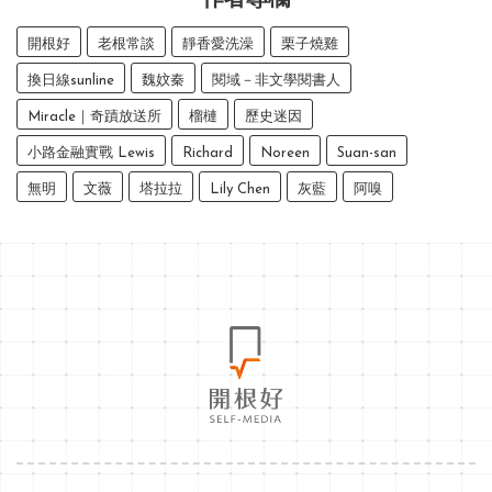
作者專欄
開根好
老根常談
靜香愛洗澡
栗子燒雞
換日線sunline
魏妏秦
閱域－非文學閱書人
Miracle｜奇蹟放送所
榴槤
歷史迷因
小路金融實戰 Lewis
Richard
Noreen
Suan-san
無明
文薇
塔拉拉
Lily Chen
灰藍
阿嗅