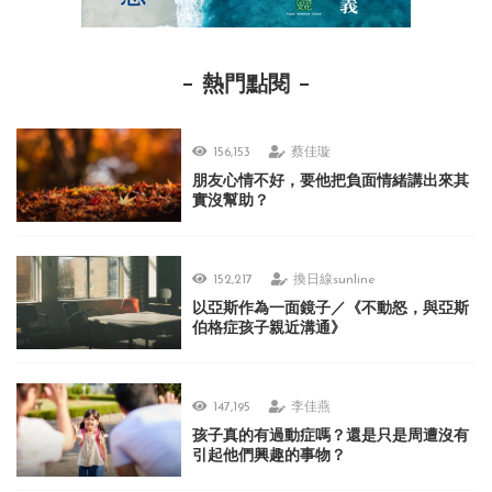
熱門點閱
156,153
蔡佳璇
朋友心情不好，要他把負面情緒講出來其
實沒幫助？
152,217
換日線sunline
以亞斯作為一面鏡子／《不動怒，與亞斯
伯格症孩子親近溝通》
147,195
李佳燕
孩子真的有過動症嗎？還是只是周遭沒有
引起他們興趣的事物？