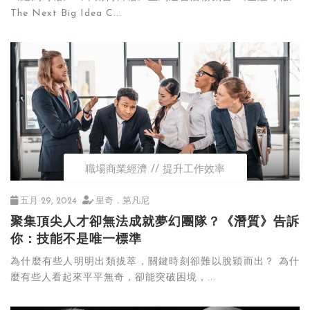
The Next Big Idea C...
職場商業經濟
提升工作效率
五月 29, 2024
里奇．第凡尼
聚集頂尖人才卻無法成就夢幻團隊？《潛質》告訴
你：技能不是唯一標準
為什麼有些人明明出類拔萃，關鍵時刻卻難以脫穎而出？ 為什
麼有些人看起來平平無奇，卻能突破困境，...