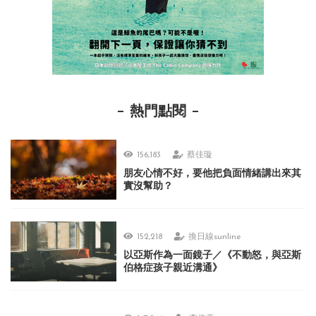
熱門點閱
156,183
蔡佳璇
朋友心情不好，要他把負面情緒講出來其
實沒幫助？
152,218
換日線sunline
以亞斯作為一面鏡子／《不動怒，與亞斯
伯格症孩子親近溝通》