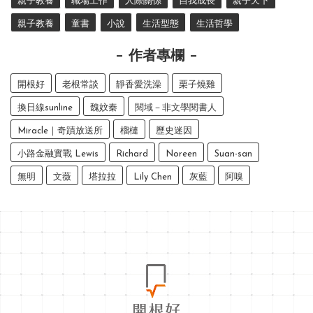
親子教養
職場工作
人際關係
自我成長
親子天下
親子教養
童書
小說
生活型態
生活哲學
作者專欄
開根好
老根常談
靜香愛洗澡
栗子燒雞
換日線sunline
魏妏秦
閱域－非文學閱書人
Miracle｜奇蹟放送所
榴槤
歷史迷因
小路金融實戰 Lewis
Richard
Noreen
Suan-san
無明
文薇
塔拉拉
Lily Chen
灰藍
阿嗅