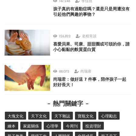
147,246
李佳燕
孩子真的有過動症嗎？還是只是周遭沒有
引起他們興趣的事物？
126,822
老根常談
喜愛貝果、司康、甜甜圈或可頌的你，請
小心黏黏的麩質蛋白質
88,072
尚瑞君
尚瑞君：做好這 7 件事，陪伴孩子一起
好好長大！
熱門關鍵字
大塊文化
天下文化
天下雜誌
寶瓶文化
心理勵志
繪本
家庭關係
心理學
今周刊
投資理財