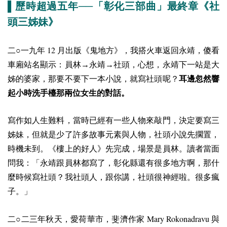
▌歷時超過五年──「彰化三部曲」最終章《社
頭三姊妹》
12
二○一九年
月出版《鬼地方》，我搭火車返回永靖，傻看
車廂站名顯示：員林→永靖→社頭，心想，永靖下一站是大
姊的婆家，那要不要下一本小說，就寫社頭呢？
耳邊忽然響
起小時洗手檯那兩位女生的對話。
寫作如人生難料，當時已經有一些人物來敲門，決定要寫三
姊妹，但就是少了許多故事元素與人物，社頭小說先擱置，
時機未到。《樓上的好人》先完成，場景是員林。讀者當面
問我：「永靖跟員林都寫了，彰化縣還有很多地方啊，那什
麼時候寫社頭？我社頭人，跟你講，社頭很神經啦。很多瘋
子。」
Mary Rokonadravu
二○二三年秋天，愛荷華市，斐濟作家
與