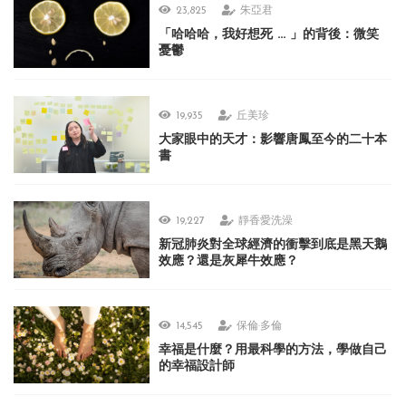
23,825
朱亞君
「哈哈哈，我好想死 ... 」的背後：微笑
憂鬱
19,935
丘美珍
大家眼中的天才：影響唐鳳至今的二十本
書
19,227
靜香愛洗澡
新冠肺炎對全球經濟的衝擊到底是黑天鵝
效應？還是灰犀牛效應？
14,545
保倫·多倫
幸福是什麼？用最科學的方法，學做自己
的幸福設計師