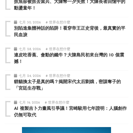
抓魚卻被抓去當兵、大陳幣一夕失效！大陳長者回憶中的
動盪童年！
七月 30, 2026
# 世界在想什麼
別陷進集體神話的陷阱！看穿帝王正史背後，最真實的平
民血淚
七月 28, 2026
# 世界在想什麼
連皮吃香蕉、會動的鐵牛？大陳島民初來台灣的 10 個震
撼！
七月 24, 2026
# 世界在想什麼
貍貓換太子是真的嗎？揭開宋代太后劉娥，密謀奪子的
「宮廷生存戰」
七月 19, 2026
# 世界在想什麼
AI 複製吉卜力畫風引爭議！宮崎駿用七年證明：人腦創作
仍無可取代