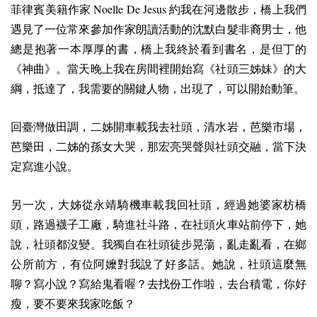
Noelle De Jesus
菲律賓美籍作家
約我在河邊散步，橋上我們
遇見了一位常來參加作家朗讀活動的沈默白髮非裔男士，他
總是抱著一本厚厚的書，橋上我終於看到書名，是但丁的
《神曲》。當天晚上我在房間裡開始寫《社頭三姊妹》的大
綱，抵達了，我需要的關鍵人物，出現了，可以開始動筆。
回臺灣做田調，二姊開車載我去社頭，清水岩，芭樂市場，
芭樂田，二姊的孫女大哭，那宏亮哭聲與社頭交融，當下決
定寫進小說。
另一次，大姊從永靖騎機車載我回社頭，經過她婆家枋橋
頭，路過襪子工廠，騎進社斗路，在社頭火車站前停下，她
說，社頭都沒變。我獨自在社頭徒步晃蕩，亂走亂看，在鄉
公所前方，有位阿嬤對我說了好多話。她說，社頭這麼無
聊？寫小說？寫給鬼看喔？去找份工作啦，去台積電，你好
瘦，要不要來我家吃飯？