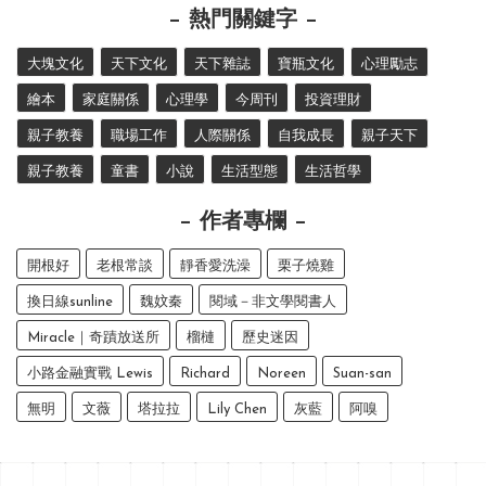
熱門關鍵字
大塊文化
天下文化
天下雜誌
寶瓶文化
心理勵志
繪本
家庭關係
心理學
今周刊
投資理財
親子教養
職場工作
人際關係
自我成長
親子天下
親子教養
童書
小說
生活型態
生活哲學
作者專欄
開根好
老根常談
靜香愛洗澡
栗子燒雞
換日線sunline
魏妏秦
閱域－非文學閱書人
Miracle｜奇蹟放送所
榴槤
歷史迷因
小路金融實戰 Lewis
Richard
Noreen
Suan-san
無明
文薇
塔拉拉
Lily Chen
灰藍
阿嗅