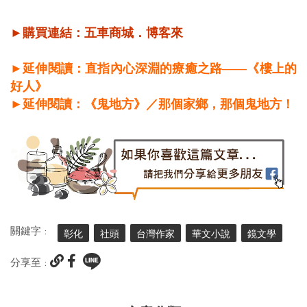
►購買連結：
五車商城
．
博客來
►延伸閱讀：直指內心深淵的療癒之路——《樓上的
好人》
►延伸閱讀：《鬼地方》／那個家鄉，那個鬼地方！
關鍵字 :
彰化
社頭
台灣作家
華文小說
鏡文學
分享至 :