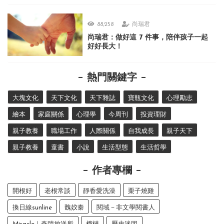
88,258
尚瑞君
尚瑞君：做好這 7 件事，陪伴孩子一起
好好長大！
熱門關鍵字
大塊文化
天下文化
天下雜誌
寶瓶文化
心理勵志
繪本
家庭關係
心理學
今周刊
投資理財
親子教養
職場工作
人際關係
自我成長
親子天下
親子教養
童書
小說
生活型態
生活哲學
作者專欄
開根好
老根常談
靜香愛洗澡
栗子燒雞
換日線sunline
魏妏秦
閱域－非文學閱書人