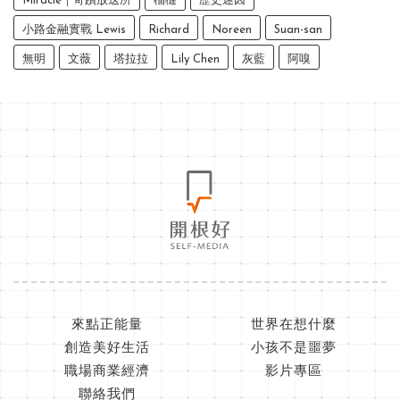
Miracle｜奇蹟放送所
榴槤
歷史迷因
小路金融實戰 Lewis
Richard
Noreen
Suan-san
無明
文薇
塔拉拉
Lily Chen
灰藍
阿嗅
來點正能量
世界在想什麼
創造美好生活
小孩不是噩夢
職場商業經濟
影片專區
聯絡我們