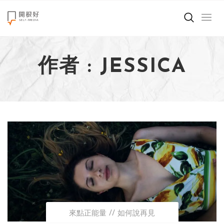
來點正能量
作者 : JESSICA
世界在想什麼
創造美好生活
小孩不是噩夢
職場商業經濟
影片專區
關於我們
來點正能量
如何說再見