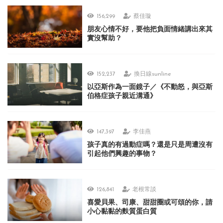
156,299
蔡佳璇
朋友心情不好，要他把負面情緒講出來其
實沒幫助？
152,237
換日線sunline
以亞斯作為一面鏡子／《不動怒，與亞斯
伯格症孩子親近溝通》
147,397
李佳燕
孩子真的有過動症嗎？還是只是周遭沒有
引起他們興趣的事物？
126,841
老根常談
喜愛貝果、司康、甜甜圈或可頌的你，請
小心黏黏的麩質蛋白質