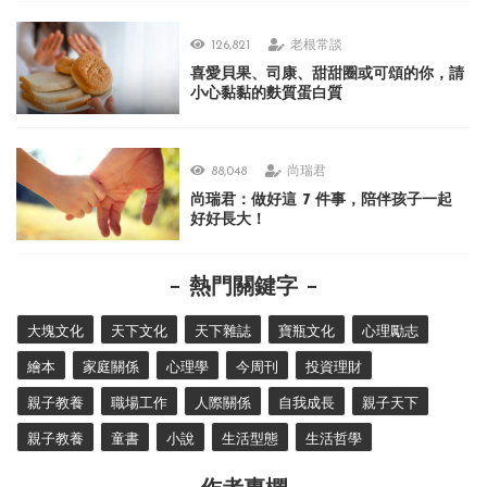
126,821
老根常談
喜愛貝果、司康、甜甜圈或可頌的你，請
小心黏黏的麩質蛋白質
88,048
尚瑞君
尚瑞君：做好這 7 件事，陪伴孩子一起
好好長大！
熱門關鍵字
大塊文化
天下文化
天下雜誌
寶瓶文化
心理勵志
繪本
家庭關係
心理學
今周刊
投資理財
親子教養
職場工作
人際關係
自我成長
親子天下
親子教養
童書
小說
生活型態
生活哲學