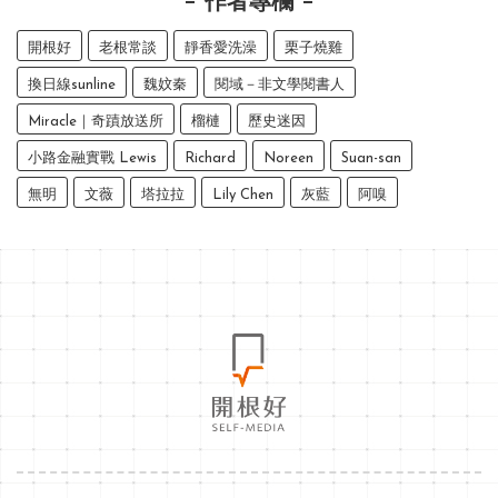
作者專欄
開根好
老根常談
靜香愛洗澡
栗子燒雞
換日線sunline
魏妏秦
閱域－非文學閱書人
Miracle｜奇蹟放送所
榴槤
歷史迷因
小路金融實戰 Lewis
Richard
Noreen
Suan-san
無明
文薇
塔拉拉
Lily Chen
灰藍
阿嗅