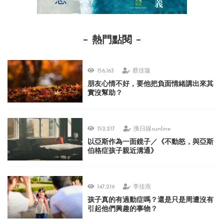
熱門點閱
156,163
蔡佳璇
朋友心情不好，要他把負面情緒講出來其
實沒幫助？
152,217
換日線sunline
以亞斯作為一面鏡子／《不動怒，與亞斯
伯格症孩子親近溝通》
147,219
李佳燕
孩子真的有過動症嗎？還是只是周遭沒有
引起他們興趣的事物？