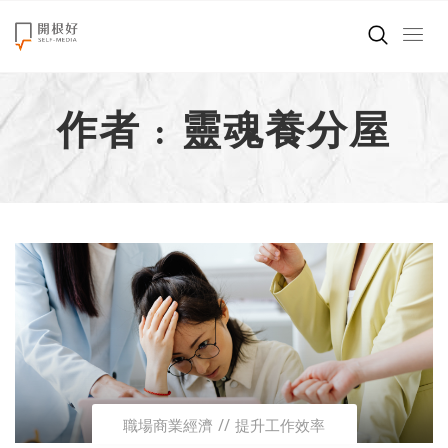
來點正能量
作者 : 靈魂養分屋
世界在想什麼
創造美好生活
小孩不是噩夢
職場商業經濟
影片專區
關於我們
職場商業經濟
提升工作效率