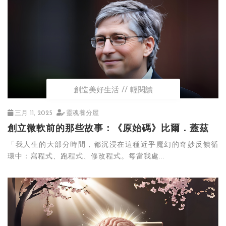
創造美好生活
輕閱讀
三月 11, 2025
靈魂養分屋
創立微軟前的那些故事：《原始碼》比爾．蓋茲
「我人生的大部分時間，都沉浸在這種近乎魔幻的奇妙反饋循
環中：寫程式、跑程式、修改程式。每當我處...