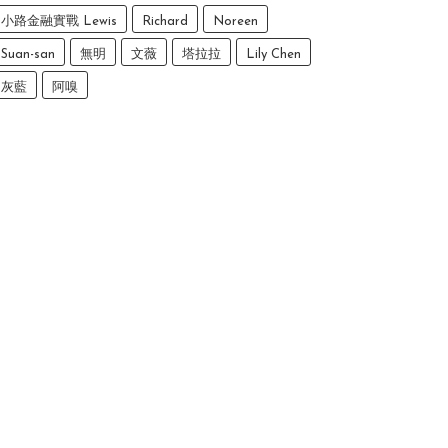
小路金融實戰 Lewis
Richard
Noreen
Suan-san
無明
文薇
塔拉拉
Lily Chen
灰藍
阿嗅