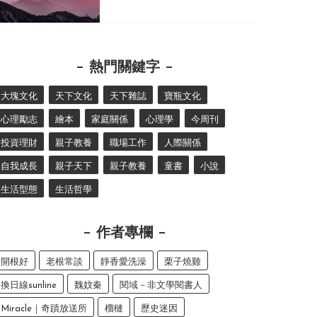
熱門關鍵字
大塊文化
天下文化
天下雜誌
寶瓶文化
心理勵志
繪本
家庭關係
心理學
今周刊
投資理財
親子教養
職場工作
人際關係
自我成長
親子天下
親子教養
童書
小說
生活型態
生活哲學
作者專欄
開根好
老根常談
靜香愛洗澡
栗子燒雞
換日線sunline
魏妏秦
閱域－非文學閱書人
Miracle｜奇蹟放送所
榴槤
歷史迷因