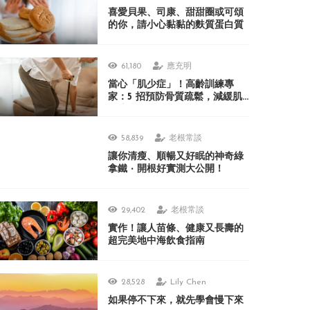
喜愛貝果、司康、甜甜圈或可頌
的你，請小心黏黏的麩質蛋白質
61,180
應充明
當心「肌少症」！高齡訓練專
家：5 招預防骨質疏鬆，減緩肌
肉流失！
58,839
老根常談
讓你清瘦、順暢又好眠的神奇綠
拿鐵 ‧ 開根好實測大公開！
29,402
老根常談
實作！讓人苗條、健康又長壽的
超完美地中海飲食指南
28,528
Lily Chen
如果停不下來，就先學會慢下來