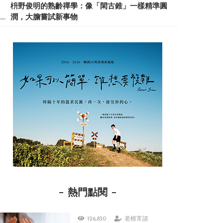
枡野俊明的熟齡禪學：像「閑古錐」一樣精準圓
潤，大膽嘗試新事物
熱門點閱
126,830
老根常談