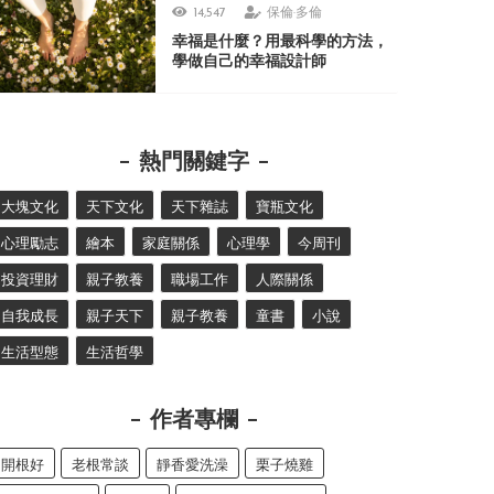
14,547
保倫·多倫
幸福是什麼？用最科學的方法，
學做自己的幸福設計師
熱門關鍵字
大塊文化
天下文化
天下雜誌
寶瓶文化
心理勵志
繪本
家庭關係
心理學
今周刊
投資理財
親子教養
職場工作
人際關係
自我成長
親子天下
親子教養
童書
小說
生活型態
生活哲學
作者專欄
開根好
老根常談
靜香愛洗澡
栗子燒雞