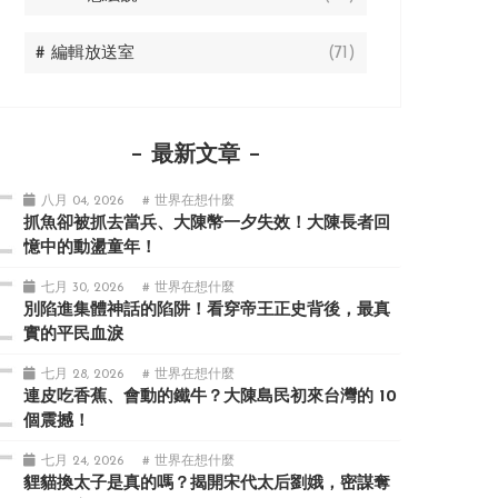
# 編輯放送室
(71)
最新文章
八月 04, 2026
# 世界在想什麼
抓魚卻被抓去當兵、大陳幣一夕失效！大陳長者回
憶中的動盪童年！
七月 30, 2026
# 世界在想什麼
別陷進集體神話的陷阱！看穿帝王正史背後，最真
實的平民血淚
七月 28, 2026
# 世界在想什麼
連皮吃香蕉、會動的鐵牛？大陳島民初來台灣的 10
個震撼！
七月 24, 2026
# 世界在想什麼
貍貓換太子是真的嗎？揭開宋代太后劉娥，密謀奪