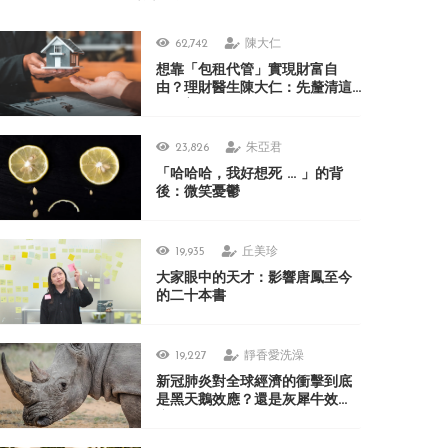
62,742
陳大仁
想靠「包租代管」實現財富自
由？理財醫生陳大仁：先釐清這
3 個盲點
23,826
朱亞君
「哈哈哈，我好想死 ... 」的背
後：微笑憂鬱
19,935
丘美珍
大家眼中的天才：影響唐鳳至今
的二十本書
19,227
靜香愛洗澡
新冠肺炎對全球經濟的衝擊到底
是黑天鵝效應？還是灰犀牛效
應？