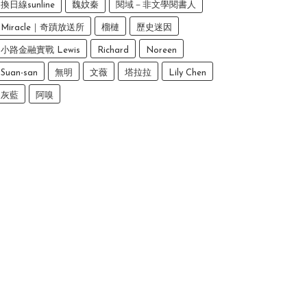
換日線sunline
魏妏秦
閱域－非文學閱書人
Miracle｜奇蹟放送所
榴槤
歷史迷因
小路金融實戰 Lewis
Richard
Noreen
Suan-san
無明
文薇
塔拉拉
Lily Chen
灰藍
阿嗅