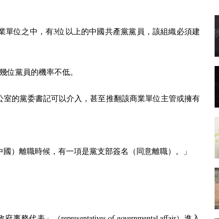
3
業單位之中，有
位以上的中國共產黨黨員，該組織必須建
幾位黨員的機率不低。
公室的黨委書記可以介入，甚至推翻該商業單位主管或擁有
中國）離職時候，有一項是黨支部簽名（同意離職）。」
representatives of governmental affair
政府事務代表」（
）進入