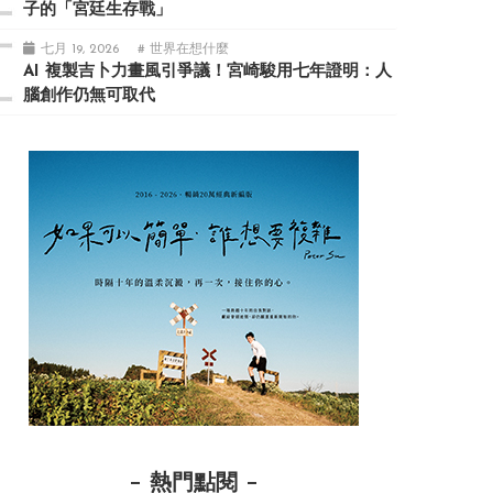
子的「宮廷生存戰」
七月 19, 2026
# 世界在想什麼
AI 複製吉卜力畫風引爭議！宮崎駿用七年證明：人
腦創作仍無可取代
熱門點閱