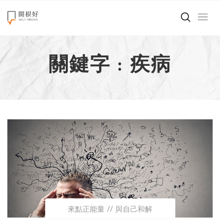
來點正能量
關鍵字 : 疾病
世界在想什麼
創造美好生活
小孩不是噩夢
職場商業經濟
影片專區
關於我們
來點正能量
與自己和解