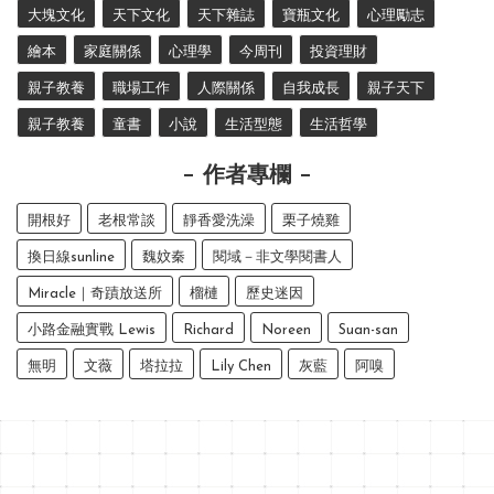
大塊文化
天下文化
天下雜誌
寶瓶文化
心理勵志
繪本
家庭關係
心理學
今周刊
投資理財
親子教養
職場工作
人際關係
自我成長
親子天下
親子教養
童書
小說
生活型態
生活哲學
作者專欄
開根好
老根常談
靜香愛洗澡
栗子燒雞
換日線sunline
魏妏秦
閱域－非文學閱書人
Miracle｜奇蹟放送所
榴槤
歷史迷因
小路金融實戰 Lewis
Richard
Noreen
Suan-san
無明
文薇
塔拉拉
Lily Chen
灰藍
阿嗅