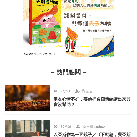
熱門點閱
156,271
蔡佳璇
朋友心情不好，要他把負面情緒講出來其
實沒幫助？
152,236
換日線sunline
以亞斯作為一面鏡子／《不動怒，與亞斯