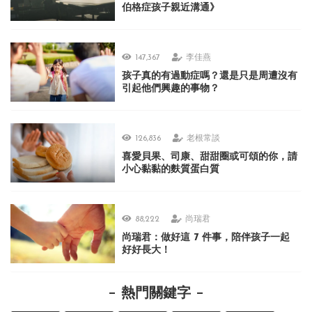
伯格症孩子親近溝通》
147,367
李佳燕
孩子真的有過動症嗎？還是只是周遭沒有
引起他們興趣的事物？
126,836
老根常談
喜愛貝果、司康、甜甜圈或可頌的你，請
小心黏黏的麩質蛋白質
88,222
尚瑞君
尚瑞君：做好這 7 件事，陪伴孩子一起
好好長大！
熱門關鍵字