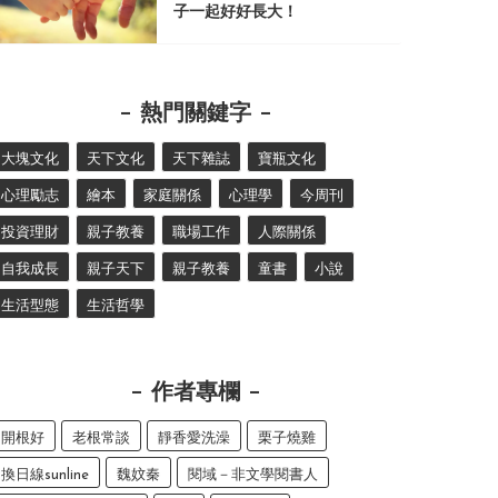
子一起好好長大！
熱門關鍵字
大塊文化
天下文化
天下雜誌
寶瓶文化
心理勵志
繪本
家庭關係
心理學
今周刊
投資理財
親子教養
職場工作
人際關係
自我成長
親子天下
親子教養
童書
小說
生活型態
生活哲學
作者專欄
開根好
老根常談
靜香愛洗澡
栗子燒雞
換日線sunline
魏妏秦
閱域－非文學閱書人