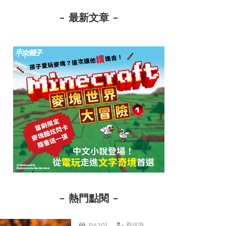
最新文章
熱門點閱
156,203
蔡佳璇