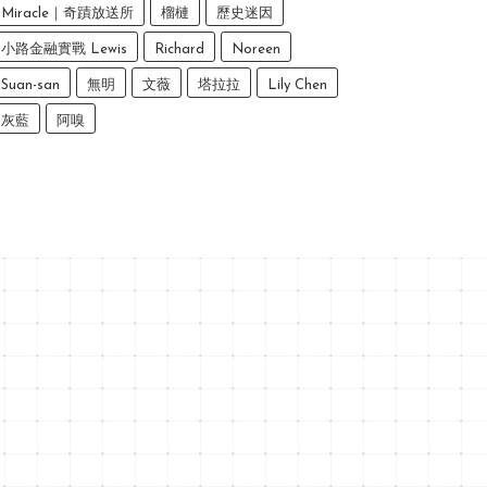
Miracle｜奇蹟放送所
榴槤
歷史迷因
小路金融實戰 Lewis
Richard
Noreen
Suan-san
無明
文薇
塔拉拉
Lily Chen
灰藍
阿嗅