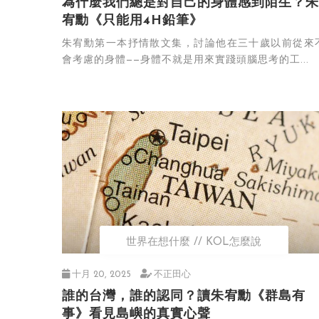
為什麼我們總是對自己的身體感到陌生？朱
宥勳《只能用4H鉛筆》
朱宥勳第一本抒情散文集，討論他在三十歲以前從來
會考慮的身體——身體不就是用來實踐頭腦思考的工...
世界在想什麼
KOL怎麼說
十月 20, 2025
不正田心
誰的台灣，誰的認同？讀朱宥勳《群島有
事》看見島嶼的真實心聲