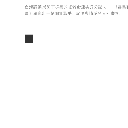
台海詭譎局勢下群島的複雜命運與身分認同──《群島
事》編織出一幅關於戰爭、記憶與情感的人性畫卷。
1