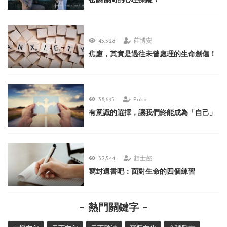
密關係間的心理操縱！
45,528
莊博安
焦慮，其實是過往未曾處理的生命創傷！
38,695
Poka
有意識的選擇，讓我們終能成為「自己」
32,544
趙士懿
寫封遺書吧：面對生命的四個練習
熱門關鍵字