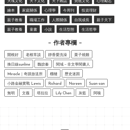
大塊文化
天下文化
天下雜誌
寶瓶文化
心理勵志
繪本
家庭關係
心理學
今周刊
投資理財
親子教養
職場工作
人際關係
自我成長
親子天下
親子教養
童書
小說
生活型態
生活哲學
作者專欄
開根好
老根常談
靜香愛洗澡
栗子燒雞
換日線sunline
魏妏秦
閱域－非文學閱書人
Miracle｜奇蹟放送所
榴槤
歷史迷因
小路金融實戰 Lewis
Richard
Noreen
Suan-san
無明
文薇
塔拉拉
Lily Chen
灰藍
阿嗅