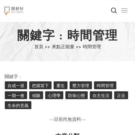
來點正能量
關鍵字 : 時間管理
世界在想什麼
首頁 >>
來點正能量 >>
時間管理
創造美好生活
小孩不是噩夢
關鍵字 :
職場商業經濟
自成一派
把握當下
重生
壓力管理
時間管理
一期一會
傾聽
心理學
防衛心態
自主生活
正念
影片專區
生命的意義
關於我們
---目前尚無資料---