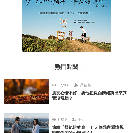
熱門點閱
156,200
蔡佳璇
朋友心情不好，要他把負面情緒講出來其
實沒幫助？
51,532
于悅
遠離「煤氣燈效應」！ 3 個階段看懂親