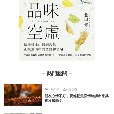
熱門點閱
156,245
蔡佳璇
朋友心情不好，要他把負面情緒講出來其
實沒幫助？