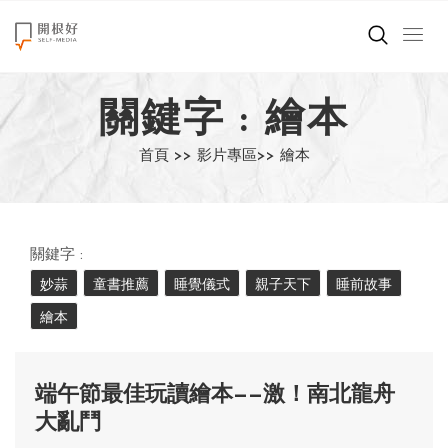
來點正能量
關鍵字 : 繪本
世界在想什麼
首頁 >>
影片專區>>
繪本
創造美好生活
小孩不是噩夢
關鍵字 :
職場商業經濟
妙蒜
童書推薦
睡覺儀式
親子天下
睡前故事
繪本
影片專區
關於我們
端午節最佳玩讀繪本——激！南北龍舟
大亂鬥