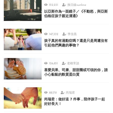
152,231
換日線sunline
以亞斯作為一面鏡子／《不動怒，與亞斯
伯格症孩子親近溝通》
147,332
李佳燕
孩子真的有過動症嗎？還是只是周遭沒有
引起他們興趣的事物？
126,831
老根常談
喜愛貝果、司康、甜甜圈或可頌的你，請
小心黏黏的麩質蛋白質
88,178
尚瑞君
尚瑞君：做好這 7 件事，陪伴孩子一起
好好長大！