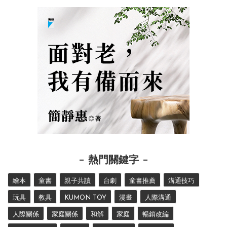
熱門關鍵字
繪本
童書
親子共讀
台劇
童書推薦
溝通技巧
玩具
教具
KUMON TOY
漫畫
人際溝通
人際關係
家庭關係
和解
家庭
暢銷改編