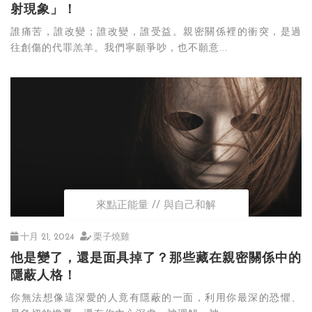
射現象」！
誰痛苦，誰改變；誰改變，誰受益。親密關係裡的衝突，是過
往創傷的代罪羔羊。我們寧願爭吵，也不願意...
來點正能量
與自己和解
十月 21, 2024
栗子燒雞
他是變了，還是面具掉了？那些藏在親密關係中的
隱蔽人格！
你無法想像這深愛的人竟有隱蔽的一面，利用你最深的恐懼、