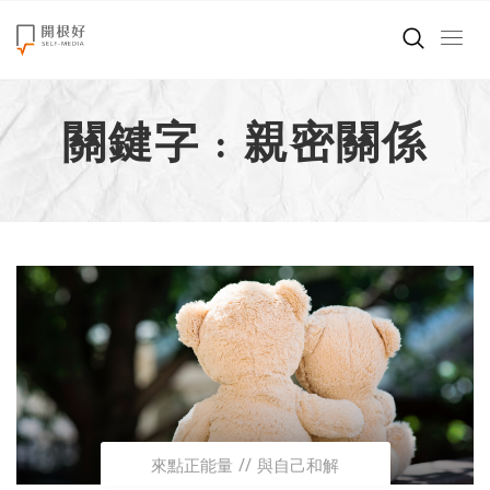
來點正能量
關鍵字 : 親密關係
世界在想什麼
創造美好生活
小孩不是噩夢
職場商業經濟
影片專區
關於我們
來點正能量
與自己和解