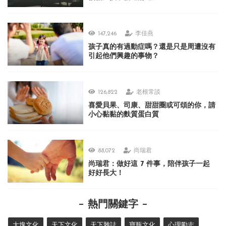
147,246
李佳燕
孩子真的有過動症嗎？還是只是周遭沒有
引起他們興趣的事物？
126,822
老根常談
喜愛貝果、司康、甜甜圈或可頌的你，請
小心黏黏的麩質蛋白質
88,072
尚瑞君
尚瑞君：做好這 7 件事，陪伴孩子一起
好好長大！
熱門關鍵字
大塊文化
天下文化
天下雜誌
寶瓶文化
心理勵志