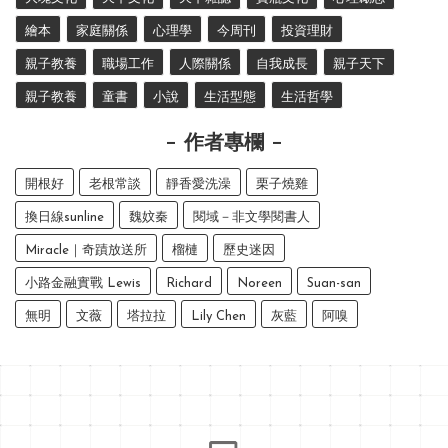
繪本
家庭關係
心理學
今周刊
投資理財
親子教養
職場工作
人際關係
自我成長
親子天下
親子教養
童書
小說
生活型態
生活哲學
作者專欄
開根好
老根常談
靜香愛洗澡
栗子燒雞
換日線sunline
魏妏秦
閱域－非文學閱書人
Miracle｜奇蹟放送所
榴槤
歷史迷因
小路金融實戰 Lewis
Richard
Noreen
Suan-san
無明
文薇
塔拉拉
Lily Chen
灰藍
阿嗅