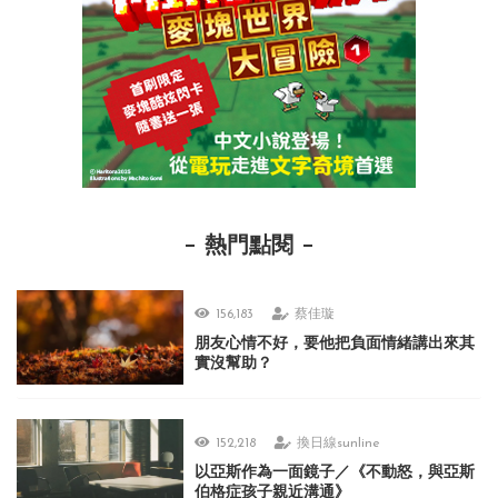
熱門點閱
156,183
蔡佳璇
朋友心情不好，要他把負面情緒講出來其
實沒幫助？
152,218
換日線sunline
以亞斯作為一面鏡子／《不動怒，與亞斯
伯格症孩子親近溝通》