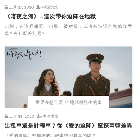
二月 27, 2020
中深烘焙
《暗夜之河》—這次帶你迫降在地獄
此刻，在這裡餓死、自殺、被射殺，或者被洶湧的鴨綠江吞
噬﹖有什麼差別呢﹖
世界在想什麼
地球村發生的事
二月 22, 2020
中深烘焙
出租車還是計程車﹖從《愛的迫降》窺探兩韓差異
《愛的迫降》裡描繪的北韓事物都是真的嗎？