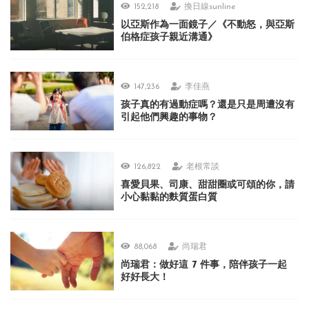
152,218
換日線sunline
以亞斯作為一面鏡子／《不動怒，與亞斯
伯格症孩子親近溝通》
147,236
李佳燕
孩子真的有過動症嗎？還是只是周遭沒有
引起他們興趣的事物？
126,822
老根常談
喜愛貝果、司康、甜甜圈或可頌的你，請
小心黏黏的麩質蛋白質
88,068
尚瑞君
尚瑞君：做好這 7 件事，陪伴孩子一起
好好長大！