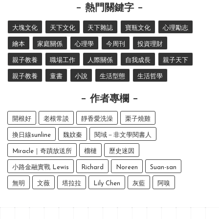
熱門關鍵字
大塊文化
天下文化
天下雜誌
寶瓶文化
心理勵志
繪本
家庭關係
心理學
今周刊
投資理財
親子教養
職場工作
人際關係
自我成長
親子天下
親子教養
童書
小說
生活型態
生活哲學
作者專欄
開根好
老根常談
靜香愛洗澡
栗子燒雞
換日線sunline
魏妏秦
閱域－非文學閱書人
Miracle｜奇蹟放送所
榴槤
歷史迷因
小路金融實戰 Lewis
Richard
Noreen
Suan-san
無明
文薇
塔拉拉
Lily Chen
灰藍
阿嗅