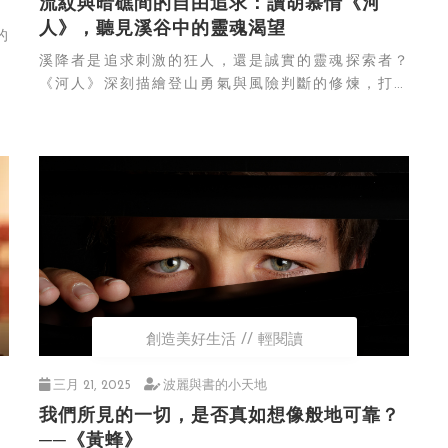
流紋與暗礁間的自由追求：讀胡慕情《河
人》，聽見溪谷中的靈魂渴望
的
溪降者是追求刺激的狂人，還是誠實的靈魂探索者？
《河人》深刻描繪登山勇氣與風險判斷的修煉，打破
大...
創造美好生活
輕閱讀
三月 21, 2025
波麗與書的小天地
我們所見的一切，是否真如想像般地可靠？
──《黃蜂》