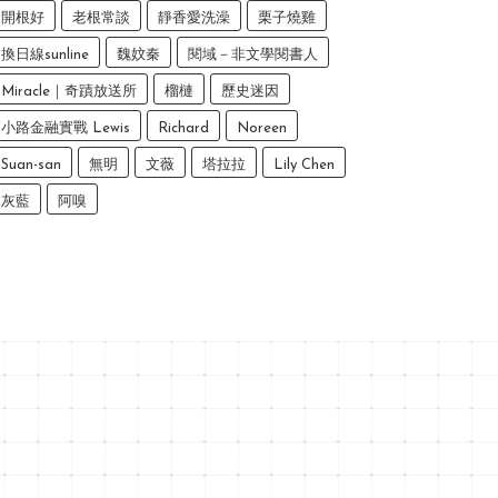
開根好
老根常談
靜香愛洗澡
栗子燒雞
換日線sunline
魏妏秦
閱域－非文學閱書人
Miracle｜奇蹟放送所
榴槤
歷史迷因
小路金融實戰 Lewis
Richard
Noreen
Suan-san
無明
文薇
塔拉拉
Lily Chen
灰藍
阿嗅