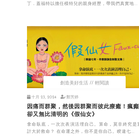
丁．蓋福特以擔任模特兒的親身經歷，帶我們真實地...
創造美好生活
輕閱讀
十月 23, 2024
鄭芳婷
因痛而群聚，然後因群聚而彼此療癒！瘋癲
卻又無比清明的《假仙女》
拿命臥底，一次次表演活埋自己。算命，莫非終究是
計大於救命？ 在命運之外，你不是你自己。睽違七...