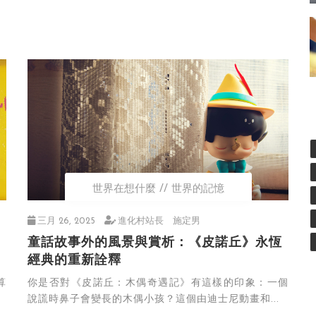
世界在想什麼
世界的記憶
三月 26, 2025
進化村站長 施定男
童話故事外的風景與賞析：《皮諾丘》永恆
經典的重新詮釋
算
你是否對《皮諾丘：木偶奇遇記》有這樣的印象：一個
說謊時鼻子會變長的木偶小孩？這個由迪士尼動畫和...