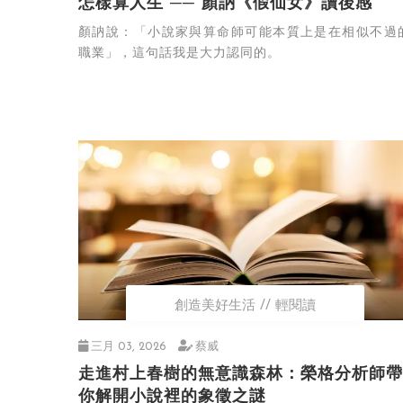
怎樣算人生 ── 顏訥《假仙女》讀後感
顏訥說：「小說家與算命師可能本質上是在相似不過
職業」，這句話我是大力認同的。
創造美好生活
輕閱讀
三月 03, 2026
蔡威
走進村上春樹的無意識森林：榮格分析師帶
你解開小說裡的象徵之謎