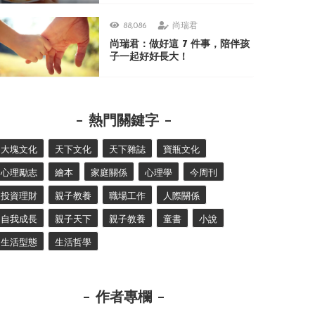
88,086
尚瑞君
尚瑞君：做好這 7 件事，陪伴孩
子一起好好長大！
熱門關鍵字
大塊文化
天下文化
天下雜誌
寶瓶文化
心理勵志
繪本
家庭關係
心理學
今周刊
投資理財
親子教養
職場工作
人際關係
自我成長
親子天下
親子教養
童書
小說
生活型態
生活哲學
作者專欄