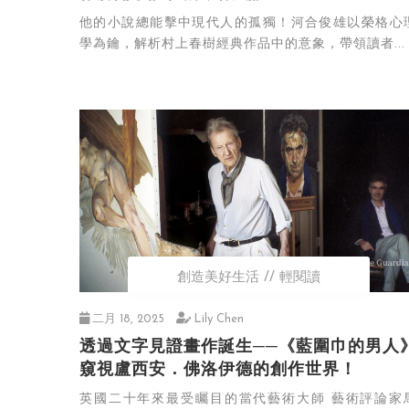
他的小說總能擊中現代人的孤獨！河合俊雄以榮格心
學為鑰，解析村上春樹經典作品中的意象，帶領讀者...
創造美好生活
輕閱讀
二月 18, 2025
Lily Chen
透過文字見證畫作誕生──《藍圍巾的男人
窺視盧西安．佛洛伊德的創作世界！
英國二十年來最受矚目的當代藝術大師 藝術評論家