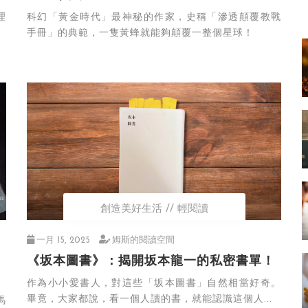
理
科幻「黃金時代」最神秘的作家，史稱「滲透顛覆教戰
手冊」的典範，一隻黃蜂就能夠顛覆一整個星球！
創造美好生活
輕閱讀
一月 15, 2025
姆斯的閱讀空間
》
《坂本圖書》：揭開坂本龍一的私密書單！
作為小小愛書人，對這些「坂本圖書」自然相當好奇。
畢竟，大家都說，看一個人讀的書，就能認識這個人...
馬