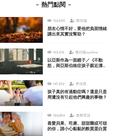
熱門點閱
156,200
蔡佳璇
朋友心情不好，要他把負面情緒
講出來其實沒幫助？
152,219
換日線sunline
以亞斯作為一面鏡子／《不動
怒，與亞斯伯格症孩子親近溝
通》
147,259
李佳燕
孩子真的有過動症嗎？還是只是
周遭沒有引起他們興趣的事物？
126,824
老根常談
喜愛貝果、司康、甜甜圈或可頌
的你，請小心黏黏的麩質蛋白質