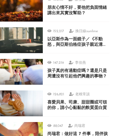
朋友心情不好，要他把負面情緒
講出來其實沒幫助？
152,217
換日線sunline
以亞斯作為一面鏡子／《不動
怒，與亞斯伯格症孩子親近溝
通》
147,219
李佳燕
孩子真的有過動症嗎？還是只是
周遭沒有引起他們興趣的事物？
126,821
老根常談
喜愛貝果、司康、甜甜圈或可頌
的你，請小心黏黏的麩質蛋白質
88,047
尚瑞君
尚瑞君：做好這 7 件事，陪伴孩