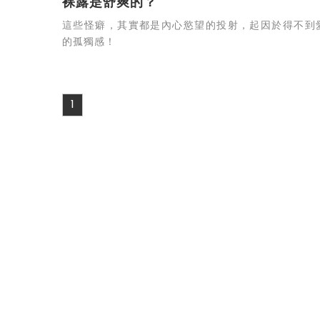
裸露是舒爽的？
這些怪癖，其實都是內心慾望的投射，起因於得不到
的孤獨感！
1