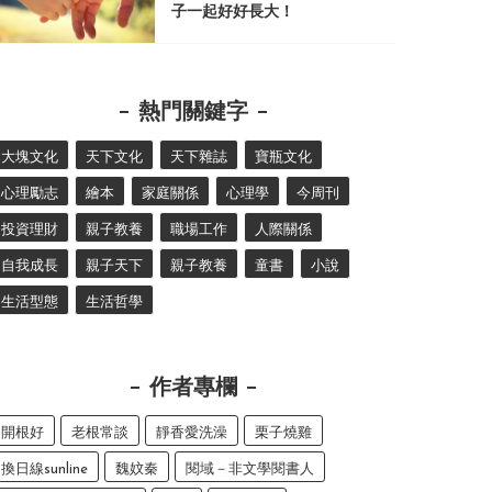
子一起好好長大！
熱門關鍵字
大塊文化
天下文化
天下雜誌
寶瓶文化
心理勵志
繪本
家庭關係
心理學
今周刊
投資理財
親子教養
職場工作
人際關係
自我成長
親子天下
親子教養
童書
小說
生活型態
生活哲學
作者專欄
開根好
老根常談
靜香愛洗澡
栗子燒雞
換日線sunline
魏妏秦
閱域－非文學閱書人