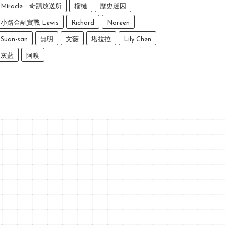
Miracle｜奇蹟放送所
榴槤
歷史迷因
小路金融實戰 Lewis
Richard
Noreen
Suan-san
無明
文薇
塔拉拉
Lily Chen
灰藍
阿嗅