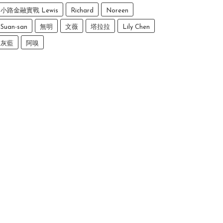
小路金融實戰 Lewis
Richard
Noreen
Suan-san
無明
文薇
塔拉拉
Lily Chen
灰藍
阿嗅