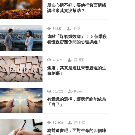
朋友心情不好，要他把負面情緒
講出來其實沒幫助？
51,587
于悅
遠離「煤氣燈效應」！ 3 個階段
看懂親密關係間的心理操縱！
45,623
莊博安
焦慮，其實是過往未曾處理的生
命創傷！
38,722
Poka
有意識的選擇，讓我們終能成為
「自己」
32,606
趙士懿
寫封遺書吧：面對生命的四個練