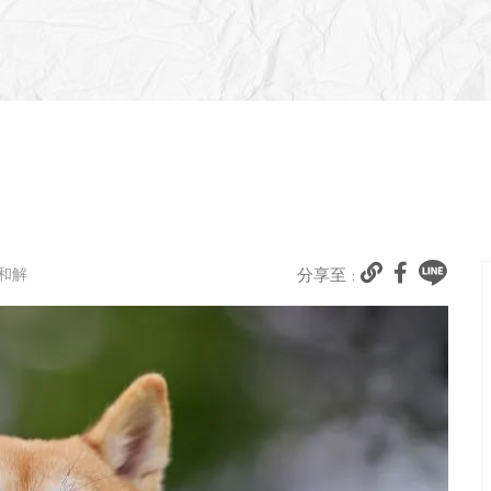
己和解
分享至 :