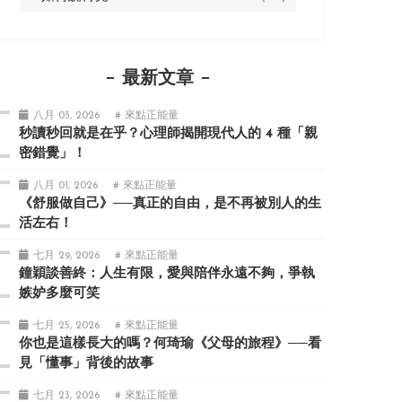
最新文章
八月 03, 2026
# 來點正能量
秒讀秒回就是在乎？心理師揭開現代人的 4 種「親
密錯覺」！
八月 01, 2026
# 來點正能量
《舒服做自己》──真正的自由，是不再被別人的生
活左右！
七月 29, 2026
# 來點正能量
鐘穎談善終：人生有限，愛與陪伴永遠不夠，爭執
嫉妒多麼可笑
七月 25, 2026
# 來點正能量
你也是這樣長大的嗎？何琦瑜《父母的旅程》──看
見「懂事」背後的故事
七月 23, 2026
# 來點正能量