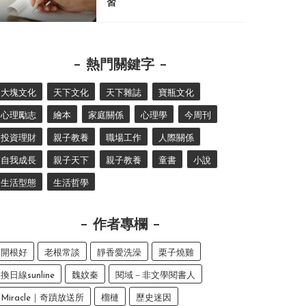
習
熱門關鍵字
大塊文化
天下文化
天下雜誌
寶瓶文化
心理勵志
繪本
家庭關係
心理學
今周刊
投資理財
親子教養
職場工作
人際關係
自我成長
親子天下
親子教養
童書
小說
生活型態
生活哲學
作者專欄
開根好
老根常談
靜香愛洗澡
栗子燒雞
換日線sunline
魏妏秦
閱域－非文學閱書人
Miracle｜奇蹟放送所
榴槤
歷史迷因