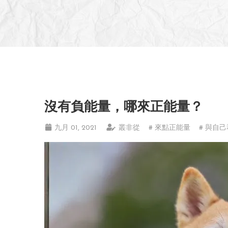
沒有負能量，哪來正能量？
九月 01, 2021
叢非從
# 來點正能量
# 與自