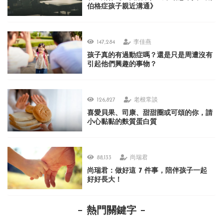
伯格症孩子親近溝通》
147,284
李佳燕
孩子真的有過動症嗎？還是只是周遭沒有
引起他們興趣的事物？
126,827
老根常談
喜愛貝果、司康、甜甜圈或可頌的你，請
小心黏黏的麩質蛋白質
88,133
尚瑞君
尚瑞君：做好這 7 件事，陪伴孩子一起
好好長大！
熱門關鍵字