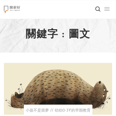
來點正能量
關鍵字 : 圖文
世界在想什麼
創造美好生活
小孩不是噩夢
職場商業經濟
影片專區
關於我們
小孩不是噩夢
幼幼0-3Y的早期教育