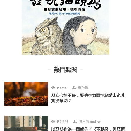
熱門點閱
156,210
蔡佳璇
朋友心情不好，要他把負面情緒講出來其
實沒幫助？
152,225
換日線sunline
以亞斯作為一面鏡子／《不動怒，與亞斯