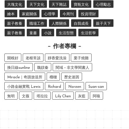
大塊文化
天下文化
天下雜誌
寶瓶文化
心理勵志
繪本
家庭關係
心理學
今周刊
投資理財
親子教養
職場工作
人際關係
自我成長
親子天下
親子教養
童書
小說
生活型態
生活哲學
作者專欄
開根好
老根常談
靜香愛洗澡
栗子燒雞
換日線sunline
魏妏秦
閱域－非文學閱書人
Miracle｜奇蹟放送所
榴槤
歷史迷因
小路金融實戰 Lewis
Richard
Noreen
Suan-san
無明
文薇
塔拉拉
Lily Chen
灰藍
阿嗅