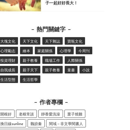
子一起好好長大！
熱門關鍵字
大塊文化
天下文化
天下雜誌
寶瓶文化
心理勵志
繪本
家庭關係
心理學
今周刊
投資理財
親子教養
職場工作
人際關係
自我成長
親子天下
親子教養
童書
小說
生活型態
生活哲學
作者專欄
開根好
老根常談
靜香愛洗澡
栗子燒雞
換日線sunline
魏妏秦
閱域－非文學閱書人