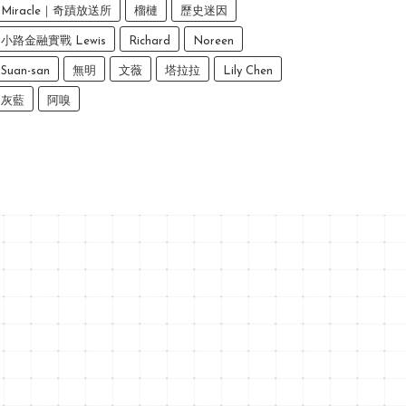
Miracle｜奇蹟放送所
榴槤
歷史迷因
小路金融實戰 Lewis
Richard
Noreen
Suan-san
無明
文薇
塔拉拉
Lily Chen
灰藍
阿嗅