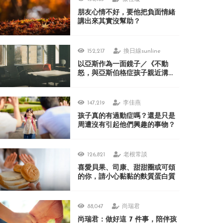
朋友心情不好，要他把負面情緒
講出來其實沒幫助？
152,217
換日線sunline
以亞斯作為一面鏡子／《不動
怒，與亞斯伯格症孩子親近溝
通》
147,219
李佳燕
孩子真的有過動症嗎？還是只是
周遭沒有引起他們興趣的事物？
126,821
老根常談
喜愛貝果、司康、甜甜圈或可頌
的你，請小心黏黏的麩質蛋白質
88,047
尚瑞君
尚瑞君：做好這 7 件事，陪伴孩