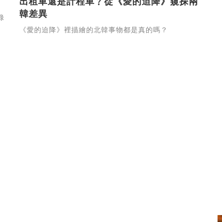
出租車還是計程車﹖從《愛的迫降》窺探兩
韓差異
綠
《愛的迫降》裡描繪的北韓事物都是真的嗎？