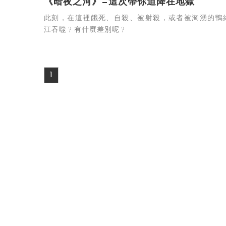
《暗夜之河》—這次帶你迫降在地獄
此刻，在這裡餓死、自殺、被射殺，或者被洶湧的鴨
江吞噬﹖有什麼差別呢﹖
1