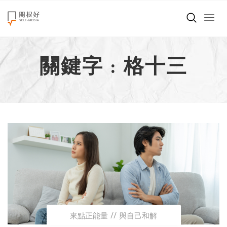
來點正能量
關鍵字 : 格十三
世界在想什麼
創造美好生活
小孩不是噩夢
職場商業經濟
影片專區
關於我們
來點正能量
與自己和解