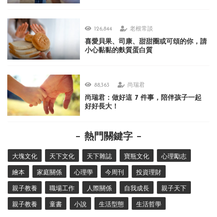
126,844
老根常談
喜愛貝果、司康、甜甜圈或可頌的你，請
小心黏黏的麩質蛋白質
88,363
尚瑞君
尚瑞君：做好這 7 件事，陪伴孩子一起
好好長大！
熱門關鍵字
大塊文化
天下文化
天下雜誌
寶瓶文化
心理勵志
繪本
家庭關係
心理學
今周刊
投資理財
親子教養
職場工作
人際關係
自我成長
親子天下
親子教養
童書
小說
生活型態
生活哲學