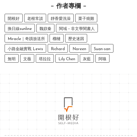
作者專欄
開根好
老根常談
靜香愛洗澡
栗子燒雞
換日線sunline
魏妏秦
閱域－非文學閱書人
Miracle｜奇蹟放送所
榴槤
歷史迷因
小路金融實戰 Lewis
Richard
Noreen
Suan-san
無明
文薇
塔拉拉
Lily Chen
灰藍
阿嗅