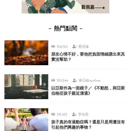
熱門點閱
156,324
蔡佳璇
朋友心情不好，要他把負面情緒講出來其
實沒幫助？
152,244
換日線sunline
以亞斯作為一面鏡子／《不動怒，與亞斯
伯格症孩子親近溝通》
147,433
李佳燕
孩子真的有過動症嗎？還是只是周遭沒有
引起他們興趣的事物？