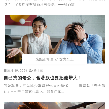
現了「字典裡沒有離婚只有喪偶」──離婚離...
來點正能量
女力至上
三月 29, 2024
格十三
自己找的老公，含著淚也要把他帶大！
假裝單身，可以減少婚姻裡90%的煩惱。 ──婚姻是「帶夫修
行」── 中年婦女代言人、知名作家...