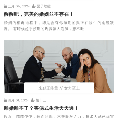
五月 06, 2024
栗子燒雞
醒醒吧，完美的婚姻並不存在！
婚姻的相處過程中，總是會有你預期的與正在發生的兩種狀
況。 有時候超乎預期的現實讓人崩潰，想不吐...
來點正能量
女力至上
四月 01, 2024
格十三
離婚離不了？喪偶式生活天天過！
現在，隨隨便便，輕而易舉，不費吹灰之力，很多人就已經實