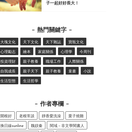
子一起好好長大！
熱門關鍵字
大塊文化
天下文化
天下雜誌
寶瓶文化
心理勵志
繪本
家庭關係
心理學
今周刊
投資理財
親子教養
職場工作
人際關係
自我成長
親子天下
親子教養
童書
小說
生活型態
生活哲學
作者專欄
開根好
老根常談
靜香愛洗澡
栗子燒雞
換日線sunline
魏妏秦
閱域－非文學閱書人