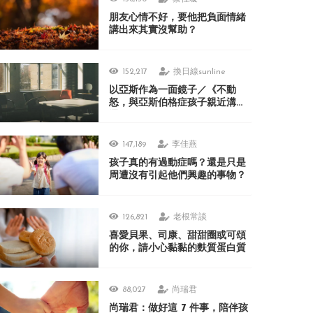
朋友心情不好，要他把負面情緒
講出來其實沒幫助？
152,217
換日線sunline
以亞斯作為一面鏡子／《不動
怒，與亞斯伯格症孩子親近溝
通》
147,189
李佳燕
孩子真的有過動症嗎？還是只是
周遭沒有引起他們興趣的事物？
126,821
老根常談
喜愛貝果、司康、甜甜圈或可頌
的你，請小心黏黏的麩質蛋白質
88,027
尚瑞君
尚瑞君：做好這 7 件事，陪伴孩