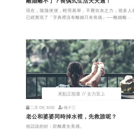
離婚離不了？喪偶式生活天天過！
現在，隨隨便便，輕而易舉，不費吹灰之力，很多人
已經實現了「字典裡沒有離婚只有喪偶」──離婚離...
來點正能量
女力至上
二月 09, 2021
格十三
老公和婆婆同時掉水裡，先救誰呢？
俗話說的好：距離產生美感。