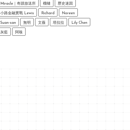
Miracle｜奇蹟放送所
榴槤
歷史迷因
小路金融實戰 Lewis
Richard
Noreen
Suan-san
無明
文薇
塔拉拉
Lily Chen
灰藍
阿嗅